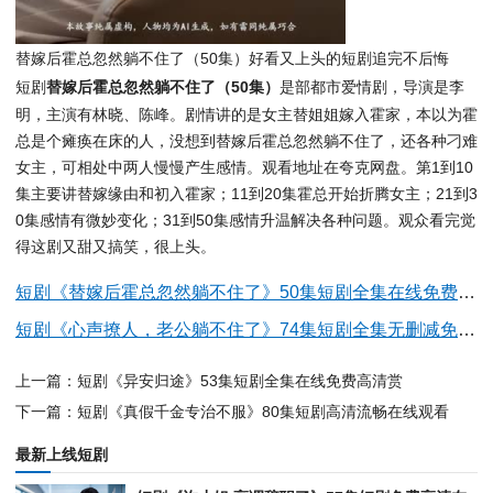
替嫁后霍总忽然躺不住了（50集）好看又上头的短剧追完不后悔
短剧
替嫁后霍总忽然躺不住了（50集）
是部都市爱情剧，导演是李
明，主演有林晓、陈峰。剧情讲的是女主替姐姐嫁入霍家，本以为霍
总是个瘫痪在床的人，没想到替嫁后霍总忽然躺不住了，还各种刁难
女主，可相处中两人慢慢产生感情。观看地址在夸克网盘。第1到10
集主要讲替嫁缘由和初入霍家；11到20集霍总开始折腾女主；21到3
0集感情有微妙变化；31到50集感情升温解决各种问题。观众看完觉
得这剧又甜又搞笑，很上头。
短剧《替嫁后霍总忽然躺不住了》50集短剧全集在线免费畅看
短剧《心声撩人，老公躺不住了》74集短剧全集无删减免费看
上一篇：短剧《异安归途》53集短剧全集在线免费高清赏
下一篇：短剧《真假千金专治不服》80集短剧高清流畅在线观看
最新上线短剧