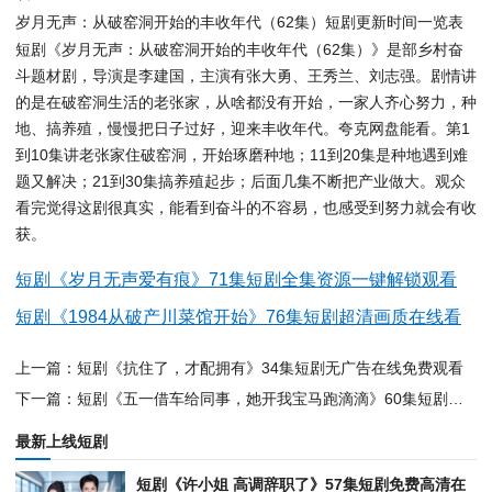
岁月无声：从破窑洞开始的丰收年代（62集）短剧更新时间一览表
短剧《岁月无声：从破窑洞开始的丰收年代（62集）》是部乡村奋
斗题材剧，导演是李建国，主演有张大勇、王秀兰、刘志强。剧情讲
的是在破窑洞生活的老张家，从啥都没有开始，一家人齐心努力，种
地、搞养殖，慢慢把日子过好，迎来丰收年代。夸克网盘能看。第1
到10集讲老张家住破窑洞，开始琢磨种地；11到20集是种地遇到难
题又解决；21到30集搞养殖起步；后面几集不断把产业做大。观众
看完觉得这剧很真实，能看到奋斗的不容易，也感受到努力就会有收
获。
短剧《岁月无声爱有痕》71集短剧全集资源一键解锁观看
短剧《1984从破产川菜馆开始》76集短剧超清画质在线看
上一篇：短剧《抗住了，才配拥有》34集短剧无广告在线免费观看
下一篇：短剧《五一借车给同事，她开我宝马跑滴滴》60集短剧在线解锁全集观看
最新上线短剧
短剧《许小姐 高调辞职了》57集短剧免费高清在