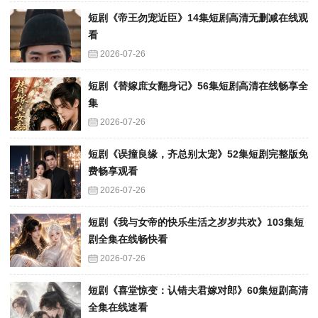
短剧《帝王勿宠近臣》14集短剧高清无删减在线观
看
2026-07-26
短剧《替嫁庶女翻身记》56集短剧高清在线畅享全
集
2026-07-26
短剧《误撞良缘，齐总别太宠》52集短剧完整版免
费畅享观看
2026-07-26
短剧《我与女帝的快乐生活之岁岁共欢》103集短
剧全集在线畅快看
2026-07-26
短剧《喜堂惊变：认错夫君嫁对郎》60集短剧高清
全集在线速看