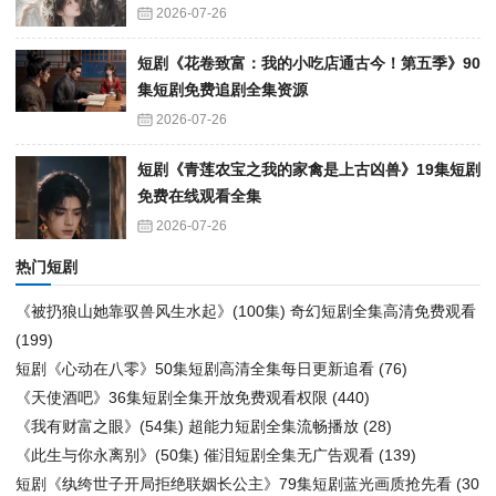
2026-07-26
短剧《花卷致富：我的小吃店通古今！第五季》90
集短剧免费追剧全集资源
2026-07-26
短剧《青莲农宝之我的家禽是上古凶兽》19集短剧
免费在线观看全集
2026-07-26
热门短剧
《被扔狼山她靠驭兽风生水起》(100集) 奇幻短剧全集高清免费观看
(199)
短剧《心动在八零》50集短剧高清全集每日更新追看
(76)
《天使酒吧》36集短剧全集开放免费观看权限
(440)
《我有财富之眼》(54集) 超能力短剧全集流畅播放
(28)
《此生与你永离别》(50集) 催泪短剧全集无广告观看
(139)
短剧《纨绔世子开局拒绝联姻长公主》79集短剧蓝光画质抢先看
(30