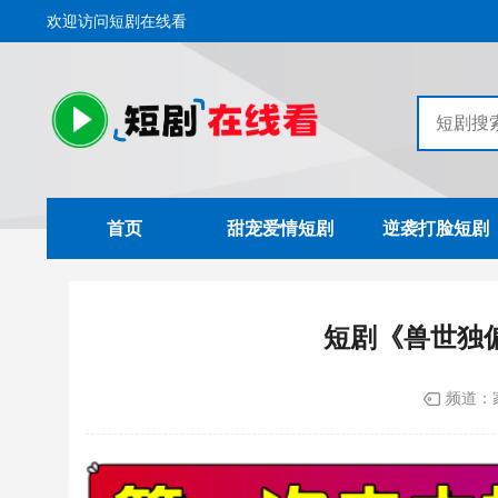
欢迎访问短剧在线看
首页
甜宠爱情短剧
逆袭打脸短剧
短剧《兽世独
频道：