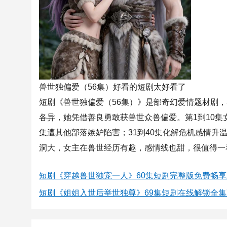
兽世独偏爱（56集）好看的短剧太好看了
短剧《兽世独偏爱（56集）》是部奇幻爱情题材剧
各异，她凭借善良勇敢获兽世众兽偏爱。第1到10集女
集遭其他部落嫉妒陷害；31到40集化解危机感情升
洞大，女主在兽世经历有趣，感情线也甜，很值得一
短剧《穿越兽世独宠一人》60集短剧完整版免费畅享
短剧《姐姐入世后举世独尊》69集短剧在线解锁全集