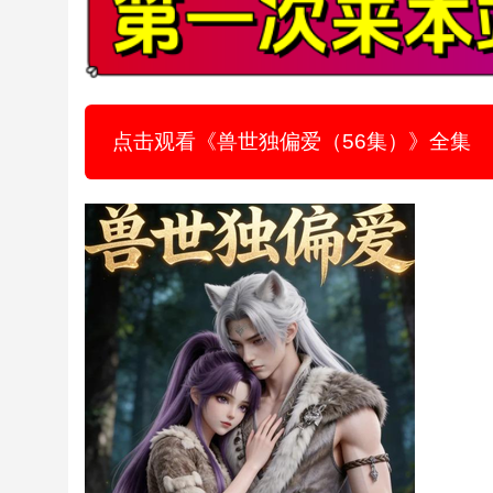
点击观看《兽世独偏爱（56集）》全集