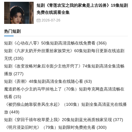
短剧《青莲农宝之我的家禽是上古凶兽》19集短剧
免费在线观看全集
2026-07-26
热门短剧
短剧《心动在八零》50集短剧高清流畅在线免费看
(366)
短剧《六岁太奶开外挂重拾家族荣光》60集短剧每日更新在线追剧
无忧
(335)
短剧《改变攻略对象后冷面少主他开窍了》74集短剧高清全集流畅
播放
(277)
短剧《弄潮》48集短剧高清全集在线随心看
(63)
魔道奶爸小少主的马甲掉地上了（70集）短剧夸克网盘高清流畅在
线看
(15)
《被扔狼山她靠驭兽风生水起》（100集）短剧全集高清蓝光在线播
放
(449)
短剧《穿回千禧年校草爱上我》20集短剧蓝光画质独家呈现
(377)
《明月浸染旧时光》（79集）短剧限时免费抢先看
(300)