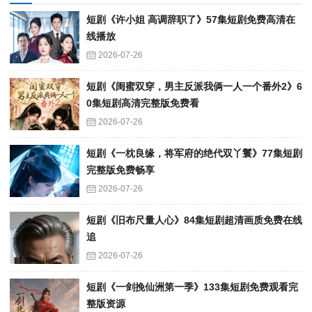
短剧《许小姐 高调辞职了》57集短剧免费高清在
线播放
2026-07-26
短剧《闺蜜双穿，男主反派我俩一人一个番外2》6
0集短剧高清完整版免费看
2026-07-26
短剧《一枕良缘，将军府的绝代双丫鬟》77集短剧
完整版免费畅享
2026-07-26
短剧《旧布尺量人心》84集短剧超清画质免费在线
追
2026-07-26
短剧《一剑挽仙洲第一季》133集短剧免费观看完
整版资源