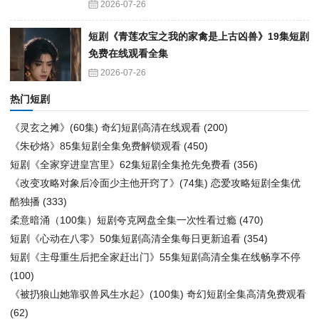
2026-07-26
短剧《青莲农宝之我的家禽是上古凶兽》19集短剧
免费在线观看全集
2026-07-26
热门短剧
《灵玄之摊》(60集) 奇幻短剧高清在线观看
(200)
《朱砂烙》85集短剧全集免费解锁观看
(450)
短剧《全家穿进皇宫里》62集短剧全集抢先免费看
(356)
《改变攻略对象后冷面少主他开窍了》(74集) 恋爱攻略短剧全集优
酷独播
(333)
柔意暗涌（100集）短剧夸克网盘全集一次性看过瘾
(470)
短剧《心动在八零》50集短剧高清全集每日更新追看
(354)
短剧《主母重生后把全家赶出门》55集短剧高清全集在线畅享不停
(100)
《被扔狼山她靠驭兽风生水起》(100集) 奇幻短剧全集高清免费观看
(62)