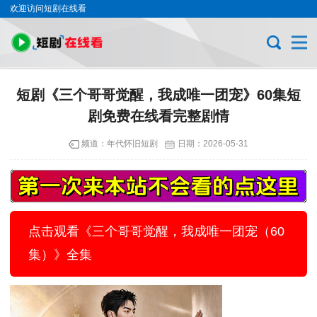
欢迎访问短剧在线看
短剧《三个哥哥觉醒，我成唯一团宠》60集短
剧免费在线看完整剧情
频道：
年代怀旧短剧
日期：
2026-05-31
点击观看《三个哥哥觉醒，我成唯一团宠（60
集）》全集