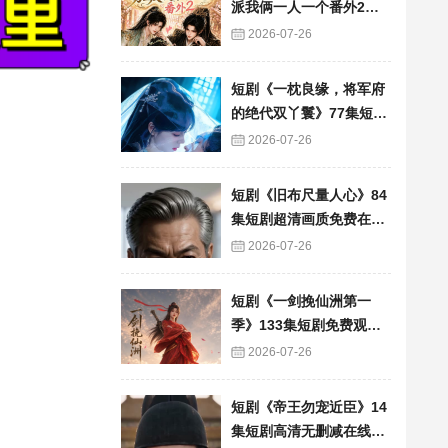
派我俩一人一个番外2》6
0集短剧高清完整版免费
2026-07-26
看
短剧《一枕良缘，将军府
的绝代双丫鬟》77集短剧
完整版免费畅享
2026-07-26
短剧《旧布尺量人心》84
集短剧超清画质免费在线
追
2026-07-26
短剧《一剑挽仙洲第一
季》133集短剧免费观看
完整版资源
2026-07-26
短剧《帝王勿宠近臣》14
集短剧高清无删减在线观