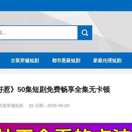
古装穿越短剧
都市悬疑短剧
家庭伦理短剧
好惹》50集短剧免费畅享全集无卡顿
古装穿越短剧
日期：
2026-06-04