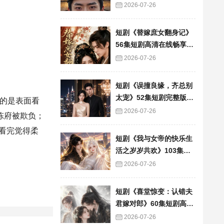
看
2026-07-26
短剧《替嫁庶女翻身记》
56集短剧高清在线畅享全
集
2026-07-26
短剧《误撞良缘，齐总别
太宠》52集短剧完整版免
的是表面看
费畅享观看
2026-07-26
陈府被欺负；
众看完觉得柔
短剧《我与女帝的快乐生
活之岁岁共欢》103集短
剧全集在线畅快看
2026-07-26
短剧《喜堂惊变：认错夫
君嫁对郎》60集短剧高清
全集在线速看
2026-07-26