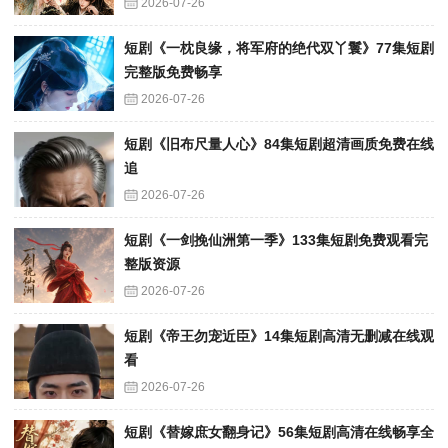
2026-07-26
短剧《一枕良缘，将军府的绝代双丫鬟》77集短剧
完整版免费畅享
2026-07-26
短剧《旧布尺量人心》84集短剧超清画质免费在线
追
2026-07-26
短剧《一剑挽仙洲第一季》133集短剧免费观看完
整版资源
2026-07-26
短剧《帝王勿宠近臣》14集短剧高清无删减在线观
看
2026-07-26
短剧《替嫁庶女翻身记》56集短剧高清在线畅享全