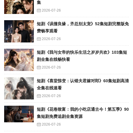
集
2026-07-26
短剧《误撞良缘，齐总别太宠》52集短剧完整版免
费畅享观看
2026-07-26
短剧《我与女帝的快乐生活之岁岁共欢》103集短
剧全集在线畅快看
2026-07-26
短剧《喜堂惊变：认错夫君嫁对郎》60集短剧高清
全集在线速看
2026-07-26
短剧《花卷致富：我的小吃店通古今！第五季》90
集短剧免费追剧全集资源
2026-07-26