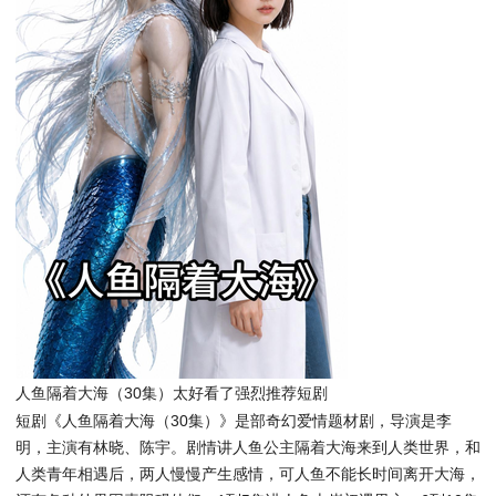
人鱼隔着大海（30集）太好看了强烈推荐短剧
短剧《人鱼隔着大海（30集）》是部奇幻爱情题材剧，导演是李
明，主演有林晓、陈宇。剧情讲人鱼公主隔着大海来到人类世界，和
人类青年相遇后，两人慢慢产生感情，可人鱼不能长时间离开大海，