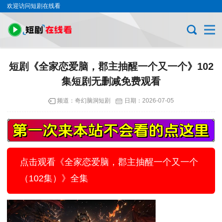
欢迎访问短剧在线看
短剧《全家恋爱脑，郡主抽醒一个又一个》102
集短剧无删减免费观看
频道：
奇幻脑洞短剧
日期：
2026-07-05
点击观看《全家恋爱脑，郡主抽醒一个又一个
（102集）》全集