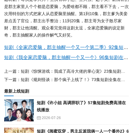
是郡主家里人个个都是恋爱脑，为爱啥都不顾，郡主看不下去，一次
次用特别的方式把家人从恋爱脑里抽醒。第1到10集，郡主爹为美妾
差点丢了官位，郡主出手整治；11到20集，郡主哥为女子散尽家
财，郡主让他清醒。观众看完觉得这剧太逗，全家恋爱脑的设定新
奇，郡主抽醒家人的操作解气又好笑。
短剧《全家恋爱脑，郡主抽醒一个又一个第二季》92集短剧全集网盘免费下载观看
短剧《我全家恋爱脑，郡主抽醒一个又一个》96集短剧在线看完整大结局
上一篇：短剧《惊悚游戏：我成了高冷大佬的掌心宠》23集短剧全集免费在线追剧
下一篇：短剧《规则怪谈：那个疯子上线了！》73集短剧全集在线解锁观看
最新上线短剧
短剧《许小姐 高调辞职了》57集短剧免费高清在
线播放
2026-07-26
短剧《闺蜜双穿，男主反派我俩一人一个番外2》6