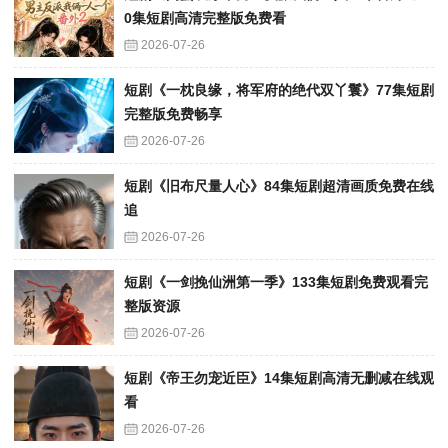
0集短剧高清完整版免费看
2026-07-26
短剧《一枕良缘，将军府的绝代双丫鬟》77集短剧
完整版免费畅享
2026-07-26
短剧《旧布尺量人心》84集短剧超清画质免费在线
追
2026-07-26
短剧《一剑挽仙洲第一季》133集短剧免费观看完
整版资源
2026-07-26
短剧《帝王勿宠近臣》14集短剧高清无删减在线观
看
2026-07-26