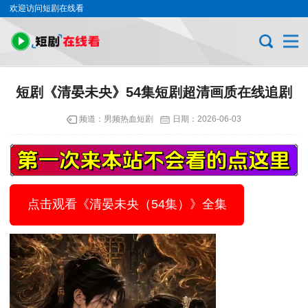
欢迎访问短剧在线看
短剧《清晏未央》54集短剧超清画质在线追剧
频道：
男频热血短剧
日期：
2026-06-03
点击观看《清晏未央（54集）》全集