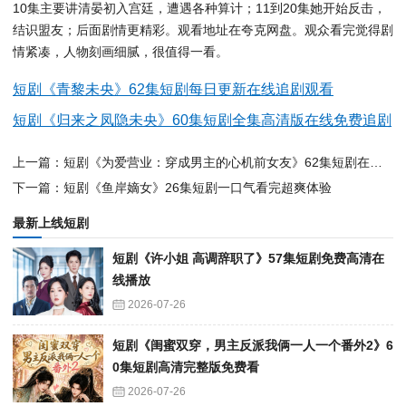
10集主要讲清晏初入宫廷，遭遇各种算计；11到20集她开始反击，
结识盟友；后面剧情更精彩。观看地址在夸克网盘。观众看完觉得剧
情紧凑，人物刻画细腻，很值得一看。
短剧《青黎未央》62集短剧每日更新在线追剧观看
短剧《归来之凤隐未央》60集短剧全集高清版在线免费追剧
上一篇：短剧《为爱营业：穿成男主的心机前女友》62集短剧在线解锁全集观看
下一篇：短剧《鱼岸嫡女》26集短剧一口气看完超爽体验
最新上线短剧
短剧《许小姐 高调辞职了》57集短剧免费高清在
线播放
2026-07-26
短剧《闺蜜双穿，男主反派我俩一人一个番外2》6
0集短剧高清完整版免费看
2026-07-26