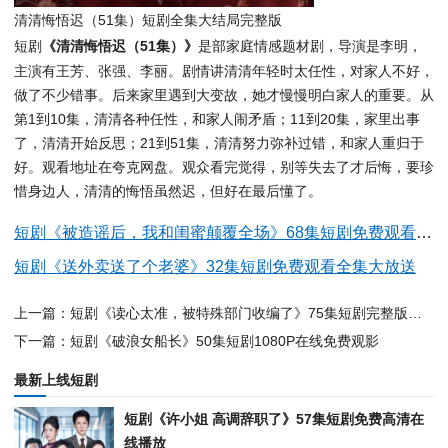
清清悔悟迟（51集）短剧全集大结局完整版
短剧
《清清悔悟迟（51集）》
是部家庭情感题材剧，导演是李明，
主演有王芳、张强、李丽。剧情讲清清年轻时太任性，对家人不好，
做了不少错事。后来家里遇到大变故，她才慢慢明白家人的重要。从
第1到10集，清清各种任性，和家人闹矛盾；11到20集，家里出事
了，清清开始反思；21到51集，清清努力弥补过错，和家人重归于
好。观看地址在夸克网盘。观众看完觉得，别等失去了才后悔，要珍
惜身边人，清清的悔悟虽然迟，但好在最后懂了。
短剧《被造谣后，我和闺蜜颠覆全场》68集短剧免费观看全集大放送
短剧《送外卖送了个老婆》32集短剧免费观看全集大放送
上一篇：短剧《读心太准，被特殊部门收编了》75集短剧完整版免费畅享
下一篇：短剧《破浪女船长》50集短剧1080P在线免费观影
最新上线短剧
短剧《许小姐 高调辞职了》57集短剧免费高清在
线播放