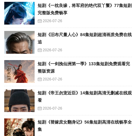
短剧《一枕良缘，将军府的绝代双丫鬟》77集短剧
完整版免费畅享
2026-07-26
短剧《旧布尺量人心》84集短剧超清画质免费在线
追
2026-07-26
短剧《一剑挽仙洲第一季》133集短剧免费观看完
整版资源
2026-07-26
短剧《帝王勿宠近臣》14集短剧高清无删减在线观
看
2026-07-26
短剧《替嫁庶女翻身记》56集短剧高清在线畅享全
集