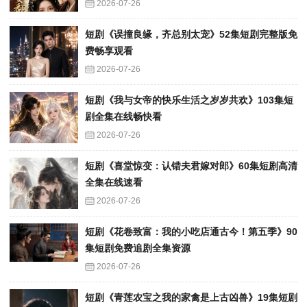
2026-07-26
短剧《误撞良缘，齐总别太宠》52集短剧完整版免
费畅享观看
2026-07-26
短剧《我与女帝的快乐生活之岁岁共欢》103集短
剧全集在线畅快看
2026-07-26
短剧《喜堂惊变：认错夫君嫁对郎》60集短剧高清
全集在线速看
2026-07-26
短剧《花卷致富：我的小吃店通古今！第五季》90
集短剧免费追剧全集资源
2026-07-26
短剧《青莲农宝之我的家禽是上古凶兽》19集短剧