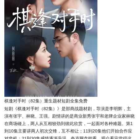
棋逢对手时（82集）重生题材短剧全集免费
短剧《棋逢对手时（82集）》是部商战题材剧，导演是李明辉，主
演有张宇、林晓、王强。剧情讲的是商业新秀张宇和老牌企业家林晓
在商场碰上，两人从互相较劲到彼此欣赏，一起面对各种难题。第1
到10集主要讲两人初次交锋，互不相让；11到20集他们开始合作应
对危机；21到30集感情逐渐升温。夸克网盘能看。观众看完觉得这