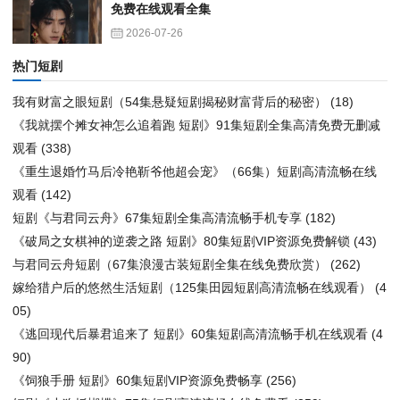
免费在线观看全集
2026-07-26
热门短剧
我有财富之眼短剧（54集悬疑短剧揭秘财富背后的秘密）
(18)
《我就摆个摊女神怎么追着跑 短剧》91集短剧全集高清免费无删减
观看
(338)
《重生退婚竹马后冷艳靳爷他超会宠》（66集）短剧高清流畅在线
观看
(142)
短剧《与君同云舟》67集短剧全集高清流畅手机专享
(182)
《破局之女棋神的逆袭之路 短剧》80集短剧VIP资源免费解锁
(43)
与君同云舟短剧（67集浪漫古装短剧全集在线免费欣赏）
(262)
嫁给猎户后的悠然生活短剧（125集田园短剧高清流畅在线观看）
(4
05)
《逃回现代后暴君追来了 短剧》60集短剧高清流畅手机在线观看
(4
90)
《饲狼手册 短剧》60集短剧VIP资源免费畅享
(256)