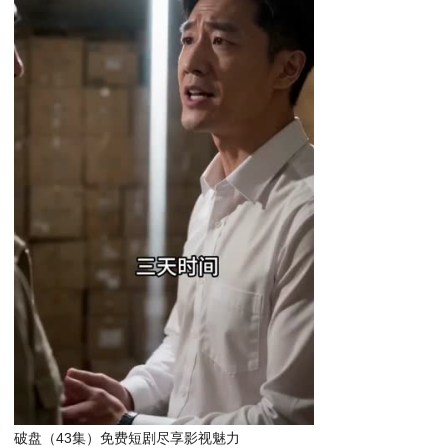
破盘（43集）免费短剧尽享影视魅力