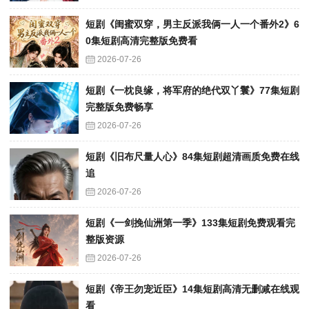
短剧《闺蜜双穿，男主反派我俩一人一个番外2》6
0集短剧高清完整版免费看
2026-07-26
短剧《一枕良缘，将军府的绝代双丫鬟》77集短剧
完整版免费畅享
2026-07-26
短剧《旧布尺量人心》84集短剧超清画质免费在线
追
2026-07-26
短剧《一剑挽仙洲第一季》133集短剧免费观看完
整版资源
2026-07-26
短剧《帝王勿宠近臣》14集短剧高清无删减在线观
看