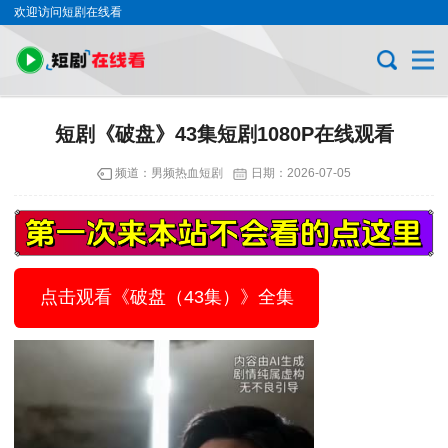
欢迎访问短剧在线看
短剧《破盘》43集短剧1080P在线观看
频道：
男频热血短剧
日期：
2026-07-05
点击观看《破盘（43集）》全集