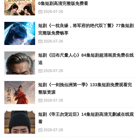
0集短剧高清完整版免费看
2026-07-26
短剧《一枕良缘，将军府的绝代双丫鬟》77集短剧
完整版免费畅享
2026-07-26
短剧《旧布尺量人心》84集短剧超清画质免费在线
追
2026-07-26
短剧《一剑挽仙洲第一季》133集短剧免费观看完
整版资源
2026-07-26
短剧《帝王勿宠近臣》14集短剧高清无删减在线观
看
2026-07-26