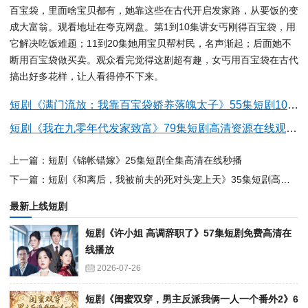
百宝袋，里面啥宝贝都有，她靠这些在古代开启发家路，从要饭的变
成大富翁。观看地址在夸克网盘。第1到10集讲女丐刚得百宝袋，用
它解决吃饭难题；11到20集她用宝贝帮村民，名声渐起；后面她不
断用百宝袋做买卖。观众看完觉得这剧超有趣，女丐用百宝袋在古代
搞出好多花样，让人看得停不下来。
短剧《满门流放：我靠百宝袋娇养落魄太子》55集短剧1080P高清全集看
短剧《我在九零年代发家致富》79集短剧高清资源在线观看无压力
上一篇：短剧《锦帐错嫁》25集短剧全集高清在线秒播
下一篇：短剧《和离后，我被前夫的死对头宠上天》35集短剧高清在线观看无广告
最新上线短剧
短剧《许小姐 高调辞职了》57集短剧免费高清在
线播放
2026-07-26
短剧《闺蜜双穿，男主反派我俩一人一个番外2》6