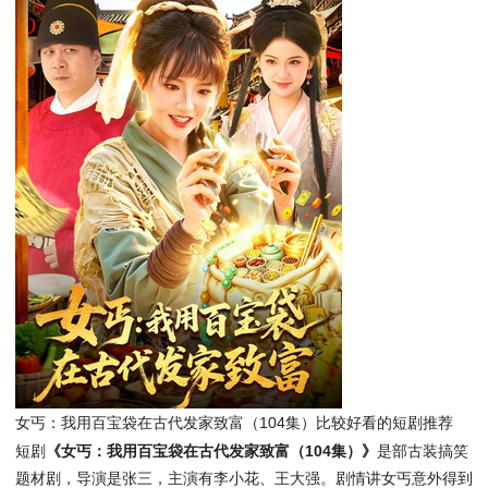
女丐：我用百宝袋在古代发家致富（104集）比较好看的短剧推荐
短剧
《女丐：我用百宝袋在古代发家致富（104集）》
是部古装搞笑
题材剧，导演是张三，主演有李小花、王大强。剧情讲女丐意外得到