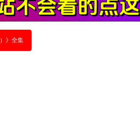
集）》全集