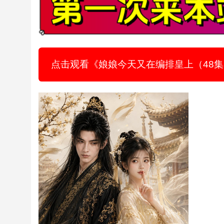
点击观看《娘娘今天又在编排皇上（48