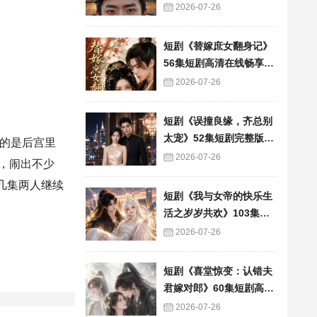
看
2026-07-26
短剧《替嫁庶女翻身记》
56集短剧高清在线畅享全
集
2026-07-26
短剧《误撞良缘，齐总别
太宠》52集短剧完整版免
的是后宫里
费畅享观看
2026-07-26
，闹出不少
几集两人继续
短剧《我与女帝的快乐生
活之岁岁共欢》103集短
剧全集在线畅快看
2026-07-26
短剧《喜堂惊变：认错夫
君嫁对郎》60集短剧高清
全集在线速看
2026-07-26