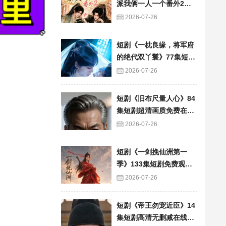
派我俩一人一个番外2》6
0集短剧高清完整版免费
2026-07-26
看
短剧《一枕良缘，将军府
的绝代双丫鬟》77集短剧
完整版免费畅享
2026-07-26
短剧《旧布尺量人心》84
集短剧超清画质免费在线
追
2026-07-26
短剧《一剑挽仙洲第一
季》133集短剧免费观看
完整版资源
2026-07-26
短剧《帝王勿宠近臣》14
集短剧高清无删减在线观