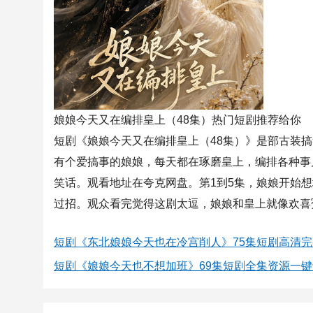
娘娘今天又在编排皇上（48集）热门短剧推荐给你
短剧《娘娘今天又在编排皇上（48集）》是部古装
有个爱搞事的娘娘，每天都在琢磨皇上，编排各种事
笑话。观看地址在夸克网盘。第1到5集，娘娘开始想
过招。观众看完觉得这剧太逗，娘娘和皇上就像欢喜
短剧《东北娘娘今天也在冷宫削人》75集短剧高清
短剧《娘娘今天也不想加班》69集短剧全集资源一