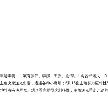
导演是李明，主演有张伟、李娜、王强。剧情讲主角曾经迷失，在
主角决定逆光出发，遭遇各种小麻烦；6到15集主角努力应对挑
观看地址在夸克网盘。观众看完觉得这剧很燃，主角逆光重走此途