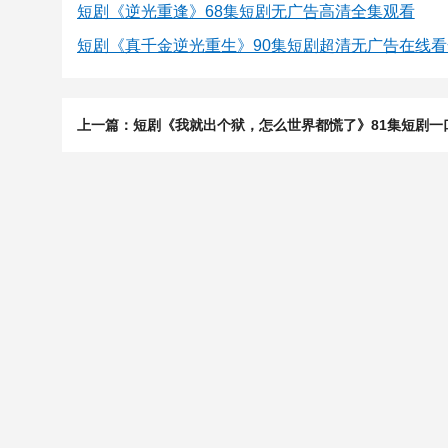
短剧《逆光重逢》68集短剧无广告高清全集观看
短剧《真千金逆光重生》90集短剧超清无广告在线看