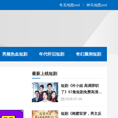
夸克地图xml
神马地图xml
男频热血短剧
年代怀旧短剧
奇幻脑洞短剧
最新上线短剧
短剧《许小姐 高调辞职
了》57集短剧免费高清在
线播放
2026-07-26
短剧《闺蜜双穿，男主反