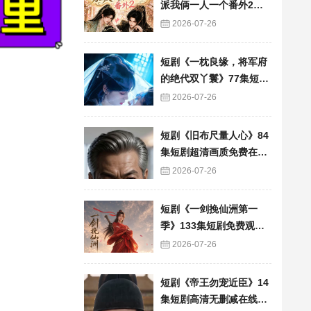
派我俩一人一个番外2》6
0集短剧高清完整版免费
2026-07-26
看
短剧《一枕良缘，将军府
的绝代双丫鬟》77集短剧
完整版免费畅享
2026-07-26
短剧《旧布尺量人心》84
集短剧超清画质免费在线
追
2026-07-26
短剧《一剑挽仙洲第一
季》133集短剧免费观看
完整版资源
2026-07-26
短剧《帝王勿宠近臣》14
集短剧高清无删减在线观