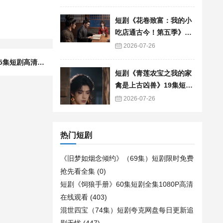
短剧《花卷致富：我的小
吃店通古今！第五季》90
集短剧免费追剧全集资源
2026-07-26
下一篇：短剧《逆转时空，我把鲛人夫君宠上天》75集短剧高清全集免费看
短剧《青莲农宝之我的家
禽是上古凶兽》19集短剧
免费在线观看全集
2026-07-26
热门短剧
《旧梦如烟念倾约》（69集）短剧限时免费
抢先看全集
(0)
短剧《饲狼手册》60集短剧全集1080P高清
在线观看
(403)
混世四宝（74集）短剧夸克网盘每日更新追