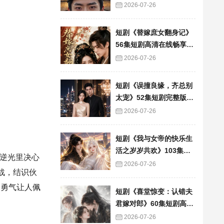
看
2026-07-26
短剧《替嫁庶女翻身记》
56集短剧高清在线畅享全
集
2026-07-26
短剧《误撞良缘，齐总别
太宠》52集短剧完整版免
费畅享观看
2026-07-26
短剧《我与女帝的快乐生
活之岁岁共欢》103集短
逆光里决心
剧全集在线畅快看
2026-07-26
战，结识伙
的勇气让人佩
短剧《喜堂惊变：认错夫
君嫁对郎》60集短剧高清
全集在线速看
2026-07-26