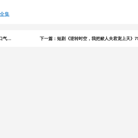
全集
上一篇：短剧《我就出个狱，怎么世界都慌了》81集短剧一口气看完超爽