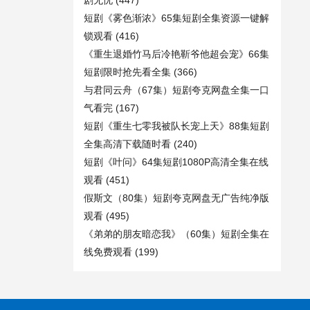
剧无忧
(447)
短剧《雾色渐浓》65集短剧全集资源一键解
锁观看
(416)
《重生退婚竹马后冷艳靳爷他超会宠》66集
短剧限时抢先看全集
(366)
与君同云舟（67集）短剧夸克网盘全集一口
气看完
(167)
短剧《重生七零我被队长宠上天》88集短剧
全集高清下载随时看
(240)
短剧《叶问》64集短剧1080P高清全集在线
观看
(451)
假斯文（80集）短剧夸克网盘无广告纯净版
观看
(495)
《弟弟的朋友暗恋我》（60集）短剧全集在
线免费观看
(199)