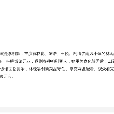
导演是李明辉，主演有林晓、陈浩、王悦。剧情讲南风小镇的林晓
集，林晓饭馆开业，遇到各种挑剔客人，她用美食化解矛盾；11到
集，饭馆面临竞争，林晓靠创新菜品守住。夸克网盘能看。观众看
味无穷。