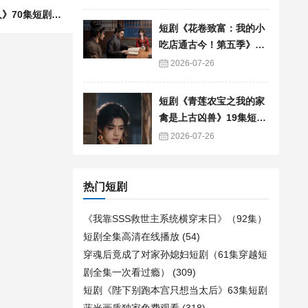
下一篇：短剧《笑我捡傻子，殊不知他是幕后掌权人》70集短剧免费观看完整版
短剧《花卷致富：我的小
吃店通古今！第五季》90
集短剧免费追剧全集资源
2026-07-26
短剧《青莲农宝之我的家
禽是上古凶兽》19集短剧
免费在线观看全集
2026-07-26
热门短剧
《我靠SSS救世主系统横穿末日》（92集）
短剧全集高清在线播放
(54)
穿魂后竟成了对家孙媳妇短剧（61集穿越短
剧全集一次看过瘾）
(309)
短剧《陛下别跑本宫只想当太后》63集短剧