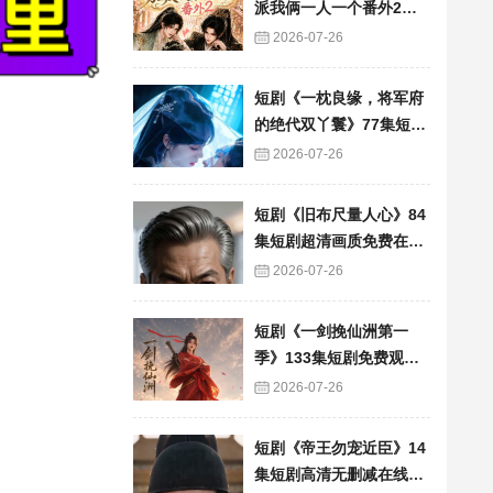
派我俩一人一个番外2》6
0集短剧高清完整版免费
2026-07-26
看
短剧《一枕良缘，将军府
的绝代双丫鬟》77集短剧
完整版免费畅享
2026-07-26
短剧《旧布尺量人心》84
集短剧超清画质免费在线
追
2026-07-26
短剧《一剑挽仙洲第一
季》133集短剧免费观看
完整版资源
2026-07-26
短剧《帝王勿宠近臣》14
集短剧高清无删减在线观