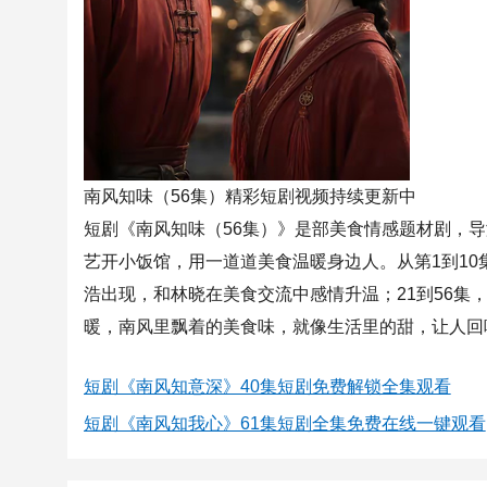
南风知味（56集）精彩短剧视频持续更新中
短剧《南风知味（56集）》是部美食情感题材剧，
艺开小饭馆，用一道道美食温暖身边人。从第1到10
浩出现，和林晓在美食交流中感情升温；21到56
暖，南风里飘着的美食味，就像生活里的甜，让人回
短剧《南风知意深》40集短剧免费解锁全集观看
短剧《南风知我心》61集短剧全集免费在线一键观看