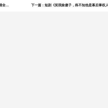
上一篇：短剧《一天升一级，你想退婚就退呗》80集短剧高清全集在线速看