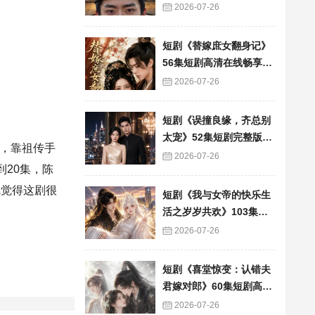
看
2026-07-26
短剧《替嫁庶女翻身记》
56集短剧高清在线畅享全
集
2026-07-26
短剧《误撞良缘，齐总别
太宠》52集短剧完整版免
，靠祖传手
费畅享观看
2026-07-26
20集，陈
完觉得这剧很
短剧《我与女帝的快乐生
活之岁岁共欢》103集短
剧全集在线畅快看
2026-07-26
短剧《喜堂惊变：认错夫
君嫁对郎》60集短剧高清
全集在线速看
2026-07-26