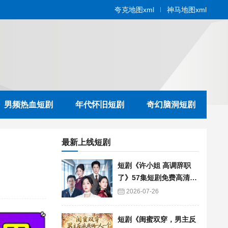
夸克地图xml
神马地图xml
男频热血短剧
年代怀旧短剧
奇幻脑洞短剧
最新上线短剧
短剧《许小姐 高调辞职
了》57集短剧免费高清在
线播放
2026-07-26
短剧《闺蜜双穿，男主反