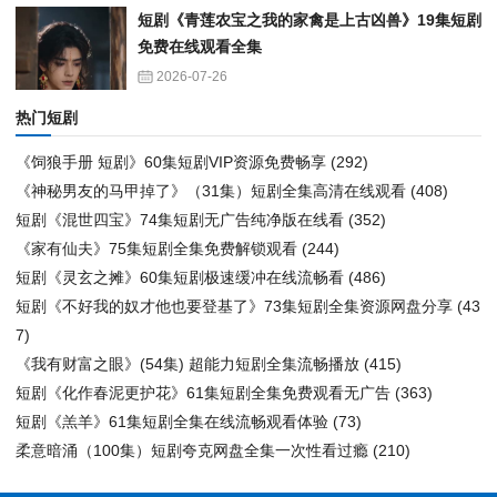
短剧《青莲农宝之我的家禽是上古凶兽》19集短剧
免费在线观看全集
2026-07-26
热门短剧
《饲狼手册 短剧》60集短剧VIP资源免费畅享
(292)
《神秘男友的马甲掉了》（31集）短剧全集高清在线观看
(408)
短剧《混世四宝》74集短剧无广告纯净版在线看
(352)
《家有仙夫》75集短剧全集免费解锁观看
(244)
短剧《灵玄之摊》60集短剧极速缓冲在线流畅看
(486)
短剧《不好我的奴才他也要登基了》73集短剧全集资源网盘分享
(43
7)
《我有财富之眼》(54集) 超能力短剧全集流畅播放
(415)
短剧《化作春泥更护花》61集短剧全集免费观看无广告
(363)
短剧《羔羊》61集短剧全集在线流畅观看体验
(73)
柔意暗涌（100集）短剧夸克网盘全集一次性看过瘾
(210)