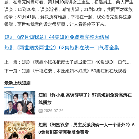
题。在夸克网盘可看。第1到10集讲女主重生，初遇男主，两人产生
误会；11到20集，误会渐消，感情升温；21到30集，共同面对家族
纷争；31到41集，解决所有难题，幸福在一起。观众看完觉得这剧
很甜，两世知我意的设定很新颖，让人看得停不下来。
短剧《皎月知我意》44集短剧免费看完整大结局
短剧《两世姻缘两世空》62集短剧在线一口气看全集
上一篇：短剧《我靠小纸条把废太子虐成帝王》40集短剧一口气看完大结局
下一篇：短剧《千禧逆袭，木匠媳妇不好惹》50集短剧在线观看全集不卡顿
最新上线短剧
短剧《许小姐 高调辞职了》57集短剧免费高清在
线播放
2026-07-26
短剧《闺蜜双穿，男主反派我俩一人一个番外2》6
0集短剧高清完整版免费看