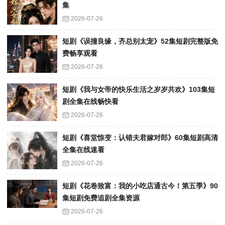
集
2026-07-26
短剧《误撞良缘，齐总别太宠》52集短剧完整版免
费畅享观看
2026-07-26
短剧《我与女帝的快乐生活之岁岁共欢》103集短
剧全集在线畅快看
2026-07-26
短剧《喜堂惊变：认错夫君嫁对郎》60集短剧高清
全集在线速看
2026-07-26
短剧《花卷致富：我的小吃店通古今！第五季》90
集短剧免费追剧全集资源
2026-07-26