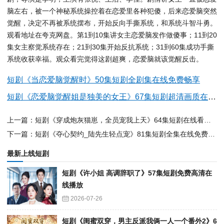
脑左右，被一个神秘系统操控着在恋爱里各种犯傻，后来恋爱脑突然
觉醒，决定不再被系统摆布，开始反向手撕系统，和系统斗智斗勇。
观看地址在夸克网盘。第1到10集讲女主恋爱脑发作做傻事；11到20
集女主察觉系统存在；21到30集开始反抗系统；31到60集成功手撕
系统收获幸福。观众看完觉得这剧超爽，恋爱脑就该觉醒反击。
短剧《当恋爱脑觉醒时》50集短剧全剧集在线免费畅享
短剧《恋爱脑觉醒姐是独美的女王》67集短剧超清画质在线随心看
上一篇：短剧《穿成炮灰猫崽，全员宠我上天》64集短剧在线看全集大结局
下一篇：短剧《夺心契约_陆先生轻点宠》81集短剧全集在线免费看个够
最新上线短剧
短剧《许小姐 高调辞职了》57集短剧免费高清在
线播放
2026-07-26
短剧《闺蜜双穿，男主反派我俩一人一个番外2》6