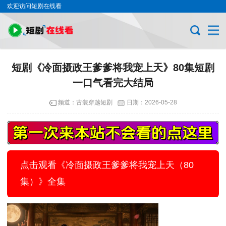
欢迎访问短剧在线看
短剧《冷面摄政王爹爹将我宠上天》80集短剧
一口气看完大结局
频道：
古装穿越短剧
日期：
2026-05-28
点击观看《冷面摄政王爹爹将我宠上天（80
集）》全集