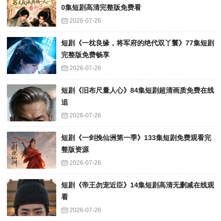
0集短剧高清完整版免费看
2026-07-26
短剧《一枕良缘，将军府的绝代双丫鬟》77集短剧
完整版免费畅享
2026-07-26
短剧《旧布尺量人心》84集短剧超清画质免费在线
追
2026-07-26
短剧《一剑挽仙洲第一季》133集短剧免费观看完
整版资源
2026-07-26
短剧《帝王勿宠近臣》14集短剧高清无删减在线观
看
2026-07-26