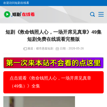
欢迎访问短剧在线看
短剧《救命钱照人心，一场开席见真章》49集
短剧免费在线观看完整版
频道：
都市悬疑短剧
日期：
2026-05-26
点击观看《救命钱照人心，一场开席见真章
（49集）》全集