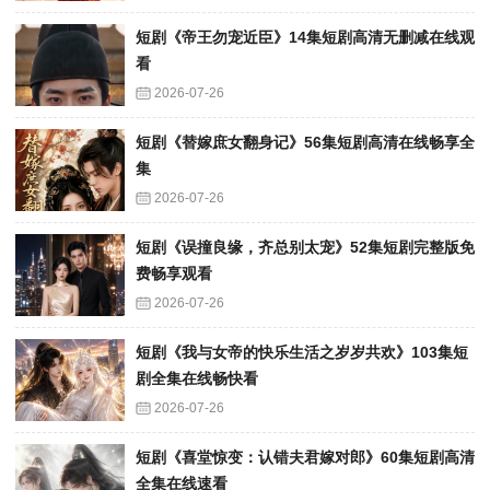
短剧《帝王勿宠近臣》14集短剧高清无删减在线观
看
2026-07-26
短剧《替嫁庶女翻身记》56集短剧高清在线畅享全
集
2026-07-26
短剧《误撞良缘，齐总别太宠》52集短剧完整版免
费畅享观看
2026-07-26
短剧《我与女帝的快乐生活之岁岁共欢》103集短
剧全集在线畅快看
2026-07-26
短剧《喜堂惊变：认错夫君嫁对郎》60集短剧高清
全集在线速看