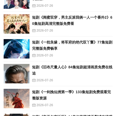
2026-07-26
短剧《闺蜜双穿，男主反派我俩一人一个番外2》6
0集短剧高清完整版免费看
2026-07-26
短剧《一枕良缘，将军府的绝代双丫鬟》77集短剧
完整版免费畅享
2026-07-26
短剧《旧布尺量人心》84集短剧超清画质免费在线
追
2026-07-26
短剧《一剑挽仙洲第一季》133集短剧免费观看完
整版资源
2026-07-26