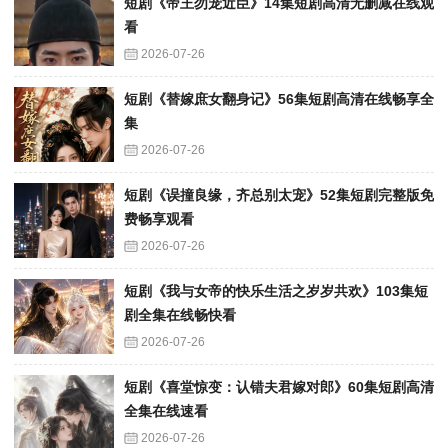
短剧《帝王勿宠近臣》14集短剧高清无删减在线观
看
2026-07-26
短剧《替嫁庶女翻身记》56集短剧高清在线畅享全
集
2026-07-26
短剧《误撞良缘，齐总别太宠》52集短剧完整版免
费畅享观看
2026-07-26
短剧《我与女帝的快乐生活之岁岁共欢》103集短
剧全集在线畅快看
2026-07-26
短剧《喜堂惊变：认错夫君嫁对郎》60集短剧高清
全集在线速看
2026-07-26