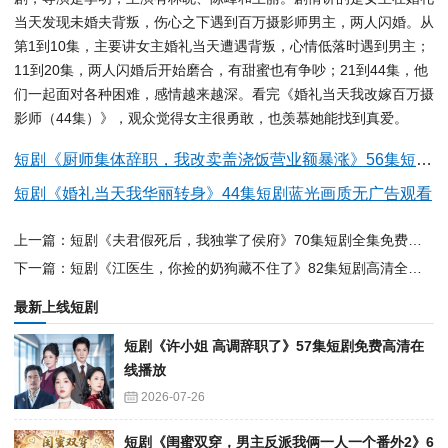
当天发现未婚夫背叛，伤心之下遇到百万摄影师男主，两人闪婚。从
第1到10集，主要讲女主婚礼当天遭遇背叛，心情低落时遇到男主；
11到20集，两人闪婚后开始磨合，有甜蜜也有争吵；21到44集，他
们一起面对各种困难，感情越来越深。看完《婚礼当天我改嫁百万摄
影师（44集）》，观众觉得女主很勇敢，也羡慕她能找到真爱。
短剧《厨师集体辞职，我改卖盖浇饭营业额暴涨》56集短剧超清画质在线看
短剧《婚礼当天我华丽转身》44集短剧蓝光画质无广告观看
上一篇：短剧《夫君假死后，我独掌了侯府》70集短剧全集免费在线追
下一篇：短剧《江医生，你捡的奶狗藏不住了》82集短剧高清全集免费在线赏
最新上线短剧
短剧《许小姐 高调辞职了》57集短剧免费高清在
线播放
2026-07-26
短剧《闺蜜双穿，男主反派我俩一人一个番外2》6