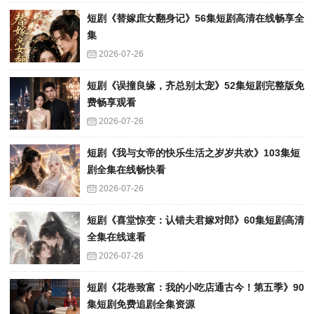
短剧《替嫁庶女翻身记》56集短剧高清在线畅享全
集
2026-07-26
短剧《误撞良缘，齐总别太宠》52集短剧完整版免
费畅享观看
2026-07-26
短剧《我与女帝的快乐生活之岁岁共欢》103集短
剧全集在线畅快看
2026-07-26
短剧《喜堂惊变：认错夫君嫁对郎》60集短剧高清
全集在线速看
2026-07-26
短剧《花卷致富：我的小吃店通古今！第五季》90
集短剧免费追剧全集资源