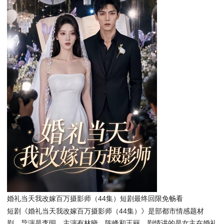
婚礼当天我改嫁百万摄影师（44集）短剧最终回限免畅看
短剧《婚礼当天我改嫁百万摄影师（44集）》是部都市情感题材
剧，导演是李明，主演有林晓、陈峰和王丽。剧情讲的是女主在婚礼