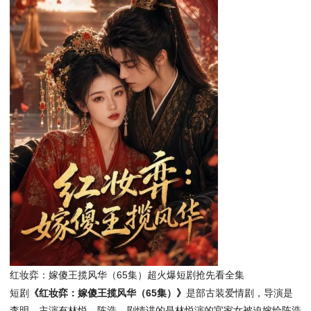
红妆弈：嫁傻王揽风华（65集）超火爆短剧抢先看全集
短剧
《红妆弈：嫁傻王揽风华（65集）》
是部古装爱情剧，导演是
李明，主演有林悦、陈浩。剧情讲的是林悦演的官家女被迫嫁给陈浩