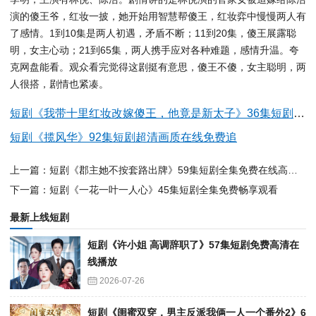
演的傻王爷，红妆一披，她开始用智慧帮傻王，红妆弈中慢慢两人有
了感情。1到10集是两人初遇，矛盾不断；11到20集，傻王展露聪
明，女主心动；21到65集，两人携手应对各种难题，感情升温。夸
克网盘能看。观众看完觉得这剧挺有意思，傻王不傻，女主聪明，两
人很搭，剧情也紧凑。
短剧《我带十里红妆改嫁傻王，他竟是新太子》36集短剧高清完整版免费看
短剧《揽风华》92集短剧超清画质在线免费追
上一篇：短剧《郡主她不按套路出牌》59集短剧全集免费在线高清看
下一篇：短剧《一花一叶一人心》45集短剧全集免费畅享观看
最新上线短剧
短剧《许小姐 高调辞职了》57集短剧免费高清在
线播放
2026-07-26
短剧《闺蜜双穿，男主反派我俩一人一个番外2》6