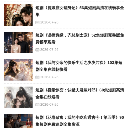
短剧《替嫁庶女翻身记》56集短剧高清在线畅享全
集
2026-07-26
短剧《误撞良缘，齐总别太宠》52集短剧完整版免
费畅享观看
2026-07-26
短剧《我与女帝的快乐生活之岁岁共欢》103集短
剧全集在线畅快看
2026-07-26
短剧《喜堂惊变：认错夫君嫁对郎》60集短剧高清
全集在线速看
2026-07-26
短剧《花卷致富：我的小吃店通古今！第五季》90
集短剧免费追剧全集资源