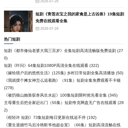
2026-07-26
短剧《青莲农宝之我的家禽是上古凶兽》19集短剧
免费在线观看全集
2026-07-26
热门短剧
短剧《都市修仙老婆大我三百岁》全集短剧高清流畅版免费追剧
(27
0)
短剧《叶问》64集短剧1080P高清全集在线观看
(322)
《嫁给猎户后的悠然生活》(125集) 乡村日常短剧全集高清播放
(50)
《我就摆个摊女神怎么追着跑》（91集）短剧全集免费观看不卡顿
(278)
《被扔狼山她靠驭兽风生水起》100集短剧限时抢先看全集
(345)
主母重生后把全家赶出门（55集）短剧夸克网盘无广告在线观看
(28
2)
《程轻许 短剧》73集短剧每日更新在线追不停
(192)
《重生退婚竹马后冷艳靳爷他超会宠》（66集）短剧高清流畅在线