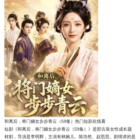
和离后，将门嫡女步步青云（59集）热门短剧在线看
短剧《和离后，将门嫡女步步青云（59集）》是部古装女性成长题
材剧，导演是李明辉，主演有林婉儿、陈浩然、赵思思。剧情讲的是