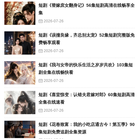
短剧《替嫁庶女翻身记》56集短剧高清在线畅享全
集
2026-07-26
短剧《误撞良缘，齐总别太宠》52集短剧完整版免
费畅享观看
2026-07-26
短剧《我与女帝的快乐生活之岁岁共欢》103集短
剧全集在线畅快看
2026-07-26
短剧《喜堂惊变：认错夫君嫁对郎》60集短剧高清
全集在线速看
2026-07-26
短剧《花卷致富：我的小吃店通古今！第五季》90
集短剧免费追剧全集资源