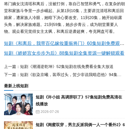
将门嫡女沈清瑶和离后，没被打倒，靠自己智慧和勇气，在复杂的朝
堂和家族斗争里一步步崛起。从第1到10集，主要讲沈清瑶和离后回
娘家，遭家族人冷眼，她暗下决心要改变。11到20集，她开始崭露
头角，解决家族难题。21到59集，她步步青云，成为朝堂重要人
物。观众看完觉得女主太飒，和离后逆袭超爽，夸克网盘可看。
短剧《和离后，我带百亿嫁妆重振将门》60集短剧免费观看大结局版
短剧《娇娇宫女步步为后》88集短剧全集资源一键解锁观看
上一篇：短剧《潮涌逆乾坤》52集短剧在线免费看全集大放送
下一篇：短剧《欲染京曦，装乖过头，贺少非说我暗恋他》94集短剧免费在线看大结局
最新上线短剧
短剧《许小姐 高调辞职了》57集短剧免费高清在
线播放
2026-07-26
短剧《闺蜜双穿，男主反派我俩一人一个番外2》6