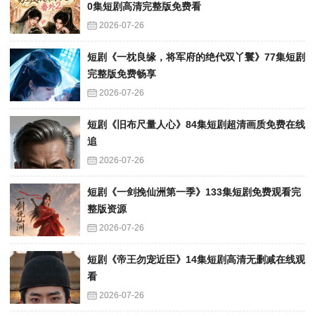
0集短剧高清完整版免费看
2026-07-26
短剧《一枕良缘，将军府的绝代双丫鬟》77集短剧
完整版免费畅享
2026-07-26
短剧《旧布尺量人心》84集短剧超清画质免费在线
追
2026-07-26
短剧《一剑挽仙洲第一季》133集短剧免费观看完
整版资源
2026-07-26
短剧《帝王勿宠近臣》14集短剧高清无删减在线观
看
2026-07-26