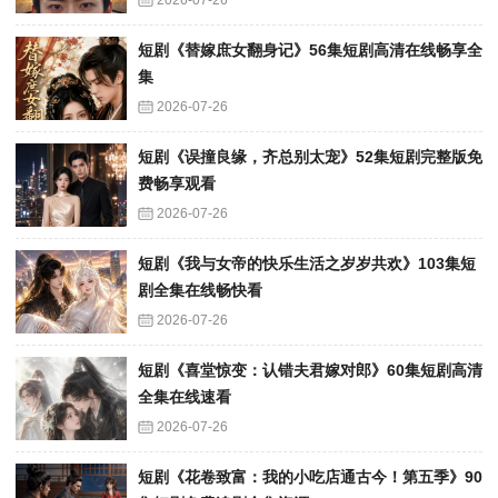
2026-07-26
短剧《替嫁庶女翻身记》56集短剧高清在线畅享全
集
2026-07-26
短剧《误撞良缘，齐总别太宠》52集短剧完整版免
费畅享观看
2026-07-26
短剧《我与女帝的快乐生活之岁岁共欢》103集短
剧全集在线畅快看
2026-07-26
短剧《喜堂惊变：认错夫君嫁对郎》60集短剧高清
全集在线速看
2026-07-26
短剧《花卷致富：我的小吃店通古今！第五季》90