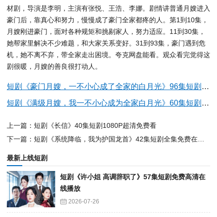
材剧，导演是李明，主演有张悦、王浩、李娜。剧情讲普通月嫂进入
豪门后，靠真心和努力，慢慢成了豪门全家都疼的人。第1到10集，
月嫂刚进豪门，面对各种规矩和挑剔家人，努力适应。11到30集，
她帮家里解决不少难题，和大家关系变好。31到93集，豪门遇到危
机，她不离不弃，带全家走出困境。夸克网盘能看。观众看完觉得这
剧很暖，月嫂的善良很打动人。
短剧《豪门月嫂，一不小心成了全家的白月光》96集短剧1080P超清在线播放
短剧《满级月嫂，我一不小心成为全家白月光》60集短剧全集高清在线速看
上一篇：短剧《长信》40集短剧1080P超清免费看
下一篇：短剧《系统降临，我为护国龙首》42集短剧全集免费在线追
最新上线短剧
短剧《许小姐 高调辞职了》57集短剧免费高清在
线播放
2026-07-26