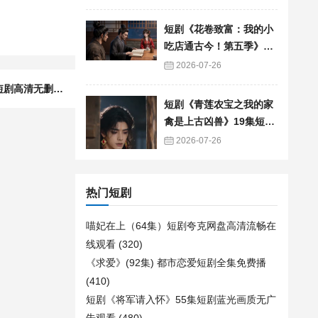
短剧《花卷致富：我的小
吃店通古今！第五季》90
集短剧免费追剧全集资源
2026-07-26
下一篇：短剧《我来自神人村，全员靠边站》73集短剧高清无删减免费看
短剧《青莲农宝之我的家
禽是上古凶兽》19集短剧
免费在线观看全集
2026-07-26
热门短剧
喵妃在上（64集）短剧夸克网盘高清流畅在
线观看
(320)
《求爱》(92集) 都市恋爱短剧全集免费播
(410)
短剧《将军请入怀》55集短剧蓝光画质无广