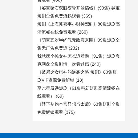
告观看
(480)
《鉴宝赌石双眼变异开始搞钱》(99集) 鉴宝
短剧全集免费流畅观看
(369)
短剧《上海滩喜事小财神驾到》80集短剧高
清流畅在线免费观看
(260)
《萌宝五岁半练气无敌震京圈》99集短剧全
集无广告免费追
(232)
我就摆个摊女神怎么追着跑（91集）短剧夸
克网盘全集剧情一次看过瘾
(240)
《破局之女棋神的逆袭之路 短剧》80集短
剧VIP资源免费解锁
(18)
至此星辰远短剧（61集科幻短剧高清流畅在
线观看）
(69)
《陛下别跑本宫只想当太后》63集短剧全集
免费解锁观看
(375)