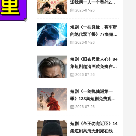
派我俩一人一个番外2》6
0集短剧高清完整版免费
2026-07-26
看
短剧《一枕良缘，将军府
的绝代双丫鬟》77集短剧
完整版免费畅享
2026-07-26
短剧《旧布尺量人心》84
集短剧超清画质免费在线
追
2026-07-26
短剧《一剑挽仙洲第一
季》133集短剧免费观看
完整版资源
2026-07-26
短剧《帝王勿宠近臣》14
集短剧高清无删减在线观