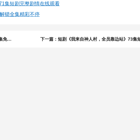
71集短剧完整剧情在线观看
线解锁全集精彩不停
上一篇：短剧《冲喜嫁给克妻书生后》57集短剧超清画质全集免费看