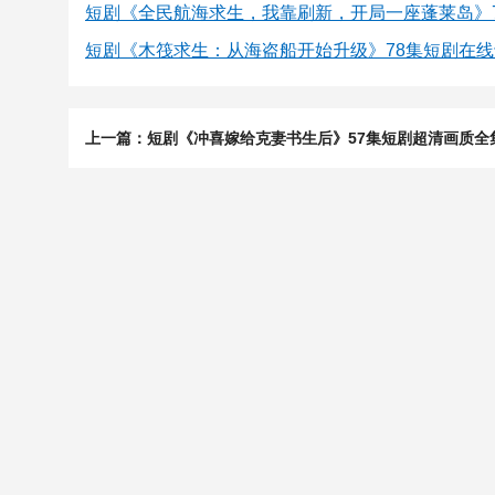
短剧《全民航海求生，我靠刷新，开局一座蓬莱岛》
短剧《木筏求生：从海盗船开始升级》78集短剧在