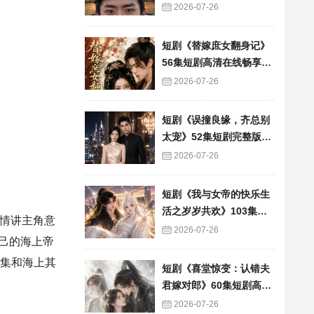
看
2026-07-26
短剧《替嫁庶女翻身记》
56集短剧高清在线畅享全
集
2026-07-26
短剧《误撞良缘，齐总别
太宠》52集短剧完整版免
费畅享观看
2026-07-26
短剧《我与女帝的快乐生
活之岁岁共欢》103集短
情讲主角意
剧全集在线畅快看
2026-07-26
己的海上帝
0集和海上其
短剧《喜堂惊变：认错夫
君嫁对郎》60集短剧高清
全集在线速看
2026-07-26