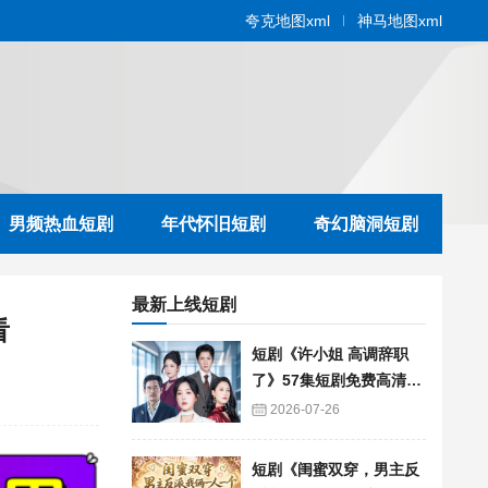
夸克地图xml
神马地图xml
男频热血短剧
年代怀旧短剧
奇幻脑洞短剧
最新上线短剧
看
短剧《许小姐 高调辞职
了》57集短剧免费高清在
线播放
2026-07-26
短剧《闺蜜双穿，男主反