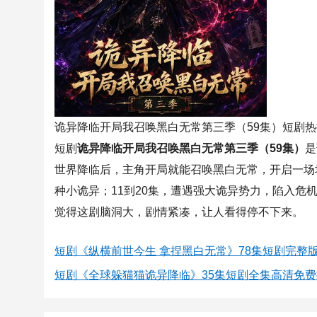
诡异降临开局我召唤黑白无常第三季（59集）短剧
短剧
诡异降临开局我召唤黑白无常第三季（59集）
是
世界降临后，主角开局就能召唤黑白无常，开启一场
种小诡异；11到20集，遭遇强大诡异势力，陷入危
觉得这剧脑洞大，剧情紧凑，让人看得停不下来。
短剧《纵横前世今生 拿捏黑白无常》78集短剧完整
短剧《全球躲猫猫诡异降临》35集短剧全集高清免费