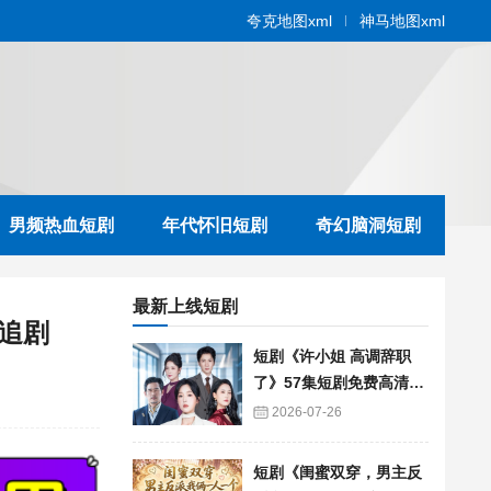
夸克地图xml
神马地图xml
男频热血短剧
年代怀旧短剧
奇幻脑洞短剧
最新上线短剧
追剧
短剧《许小姐 高调辞职
了》57集短剧免费高清在
线播放
2026-07-26
短剧《闺蜜双穿，男主反