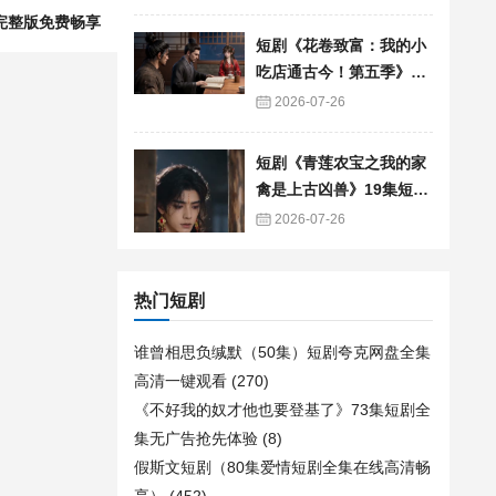
完整版免费畅享
短剧《花卷致富：我的小
吃店通古今！第五季》90
集短剧免费追剧全集资源
2026-07-26
短剧《青莲农宝之我的家
禽是上古凶兽》19集短剧
免费在线观看全集
2026-07-26
热门短剧
谁曾相思负缄默（50集）短剧夸克网盘全集
高清一键观看
(270)
《不好我的奴才他也要登基了》73集短剧全
集无广告抢先体验
(8)
假斯文短剧（80集爱情短剧全集在线高清畅