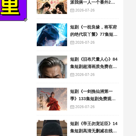
派我俩一人一个番外2》6
0集短剧高清完整版免费
2026-07-26
看
短剧《一枕良缘，将军府
的绝代双丫鬟》77集短剧
完整版免费畅享
2026-07-26
短剧《旧布尺量人心》84
集短剧超清画质免费在线
追
2026-07-26
短剧《一剑挽仙洲第一
季》133集短剧免费观看
完整版资源
2026-07-26
短剧《帝王勿宠近臣》14
集短剧高清无删减在线观