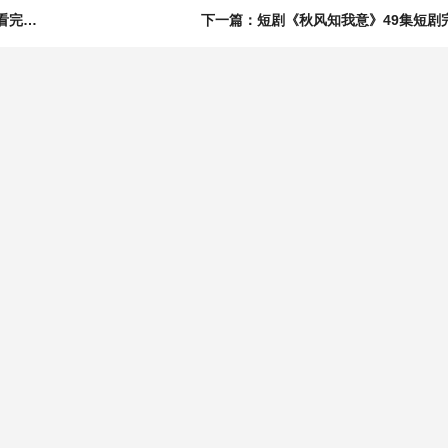
上一篇：短剧《怪力少女和她的病弱娇郎》40集短剧一口气看完大结局
下一篇：短剧《秋风知我意》49集短剧