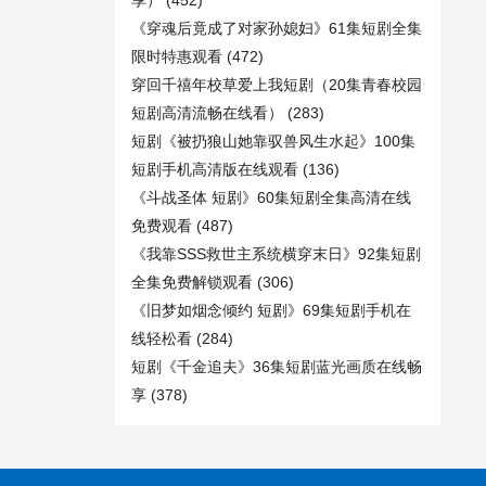
享）
(452)
《穿魂后竟成了对家孙媳妇》61集短剧全集
限时特惠观看
(472)
穿回千禧年校草爱上我短剧（20集青春校园
短剧高清流畅在线看）
(283)
短剧《被扔狼山她靠驭兽风生水起》100集
短剧手机高清版在线观看
(136)
《斗战圣体 短剧》60集短剧全集高清在线
免费观看
(487)
《我靠SSS救世主系统横穿末日》92集短剧
全集免费解锁观看
(306)
《旧梦如烟念倾约 短剧》69集短剧手机在
线轻松看
(284)
短剧《千金追夫》36集短剧蓝光画质在线畅
享
(378)