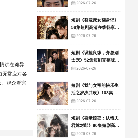
看
2026-07-26
短剧《替嫁庶女翻身记》
56集短剧高清在线畅享全
集
2026-07-26
短剧《误撞良缘，齐总别
太宠》52集短剧完整版免
情讲在诡异
费畅享观看
2026-07-26
白无常应对各
盘。观众看完
短剧《我与女帝的快乐生
活之岁岁共欢》103集短
剧全集在线畅快看
2026-07-26
短剧《喜堂惊变：认错夫
君嫁对郎》60集短剧高清
全集在线速看
2026-07-26