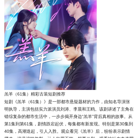
羔羊（61集）精彩古装短剧推荐
短剧《羔羊（61集）》是一部都市悬疑题材的力作，由知名导演张
明执导，主演包括实力派演员刘涛、李晨和王鸥。该剧讲述了主角在
错综复杂的都市生活中，一步步揭开身边“羔羊”背后真相的故事。从
第1集到第61集，剧情跌宕起伏，每集都有新发现。特别是第30集到
40集，高潮迭起，引人入胜。观众看完《羔羊》后，纷纷表示剧情