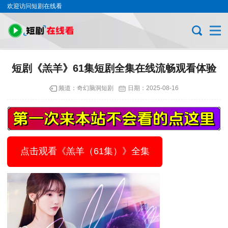
欢迎访问短剧在线看
短剧《羔羊》61集短剧全集在线流畅观看体验
频道：
奇幻脑洞短剧
日期：
2025-08-16
点击观看《羔羊（61集）》全集