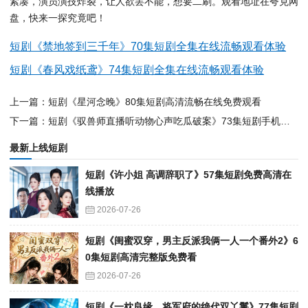
紧凑，演员演技炸裂，让人欲罢不能，想要二刷。观看地址在夸克网
盘，快来一探究竟吧！
短剧《禁地签到三千年》70集短剧全集在线流畅观看体验
短剧《春风戏纸鸢》74集短剧全集在线流畅观看体验
上一篇：短剧《星河念晚》80集短剧高清流畅在线免费观看
下一篇：短剧《驭兽师直播听动物心声吃瓜破案》73集短剧手机移动端专享观看
最新上线短剧
短剧《许小姐 高调辞职了》57集短剧免费高清在
线播放
2026-07-26
短剧《闺蜜双穿，男主反派我俩一人一个番外2》6
0集短剧高清完整版免费看
2026-07-26
短剧《一枕良缘，将军府的绝代双丫鬟》77集短剧