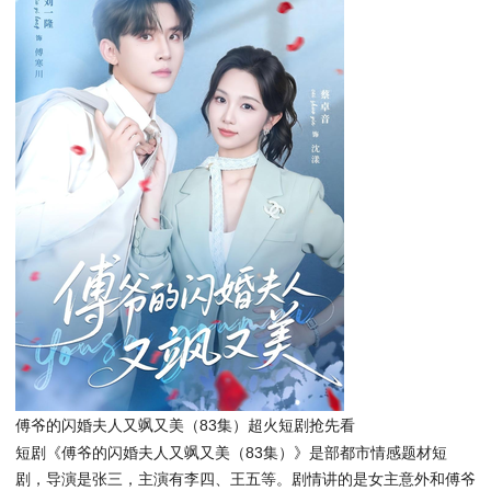
傅爷的闪婚夫人又飒又美（83集）超火短剧抢先看
短剧《傅爷的闪婚夫人又飒又美（83集）》是部都市情感题材短
剧，导演是张三，主演有李四、王五等。剧情讲的是女主意外和傅爷