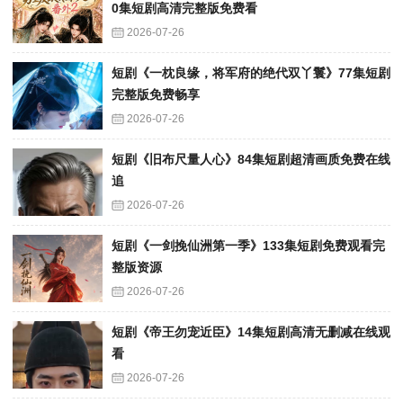
0集短剧高清完整版免费看
2026-07-26
短剧《一枕良缘，将军府的绝代双丫鬟》77集短剧
完整版免费畅享
2026-07-26
短剧《旧布尺量人心》84集短剧超清画质免费在线
追
2026-07-26
短剧《一剑挽仙洲第一季》133集短剧免费观看完
整版资源
2026-07-26
短剧《帝王勿宠近臣》14集短剧高清无删减在线观
看
2026-07-26