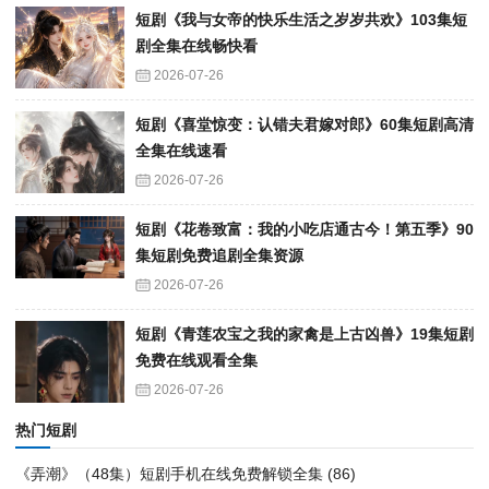
短剧《我与女帝的快乐生活之岁岁共欢》103集短
剧全集在线畅快看
2026-07-26
短剧《喜堂惊变：认错夫君嫁对郎》60集短剧高清
全集在线速看
2026-07-26
短剧《花卷致富：我的小吃店通古今！第五季》90
集短剧免费追剧全集资源
2026-07-26
短剧《青莲农宝之我的家禽是上古凶兽》19集短剧
免费在线观看全集
2026-07-26
热门短剧
《弄潮》（48集）短剧手机在线免费解锁全集
(86)