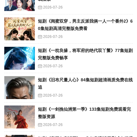
2026-07-26
短剧《闺蜜双穿，男主反派我俩一人一个番外2》6
0集短剧高清完整版免费看
2026-07-26
短剧《一枕良缘，将军府的绝代双丫鬟》77集短剧
完整版免费畅享
2026-07-26
短剧《旧布尺量人心》84集短剧超清画质免费在线
追
2026-07-26
短剧《一剑挽仙洲第一季》133集短剧免费观看完
整版资源
2026-07-26