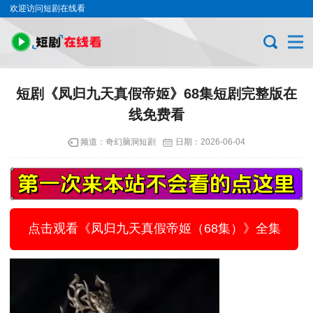
欢迎访问短剧在线看
短剧《凤归九天真假帝姬》68集短剧完整版在
线免费看
频道：
奇幻脑洞短剧
日期：
2026-06-04
点击观看《凤归九天真假帝姬（68集）》全集