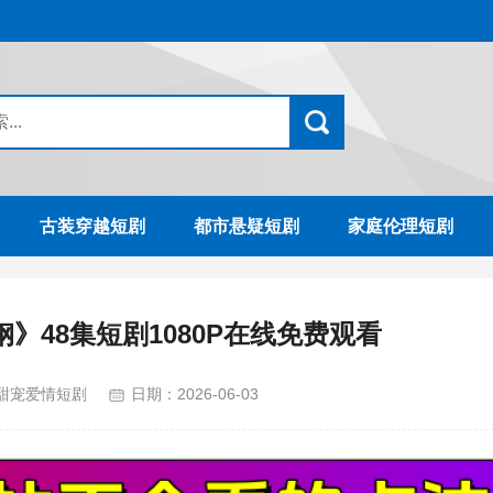
古装穿越短剧
都市悬疑短剧
家庭伦理短剧
》48集短剧1080P在线免费观看
甜宠爱情短剧
日期：
2026-06-03