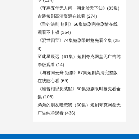
享
(124)
《守寡五年无人问一朝龙胎天下知》(83集)
古装短剧高清资源在线看
(274)
《垂钓法则 短剧》56集短剧完整剧情在线
观看不卡顿
(354)
《混世四宝》74集短剧限时抢先看全集
(25
8)
至此星辰远（61集）短剧夸克网盘无广告纯
净版观看
(14)
《与君同云舟 短剧》67集短剧高清完整版
在线随心看
(69)
《谁曾相思负缄默》50集短剧限时抢先看全
集
(108)
弟弟的朋友暗恋我（60集）短剧夸克网盘无
广告纯净观看
(436)