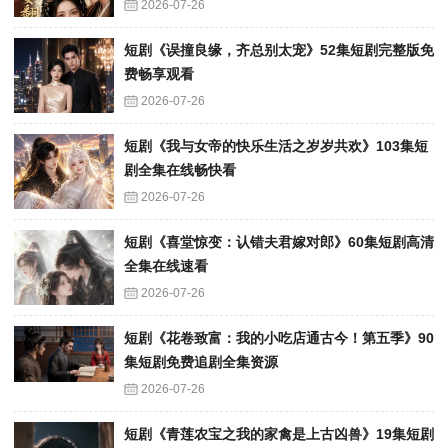
2026-07-26
短剧《误撞良缘，齐总别太宠》52集短剧完整版免
费畅享观看
2026-07-26
短剧《我与女帝的快乐生活之岁岁共欢》103集短
剧全集在线畅快看
2026-07-26
短剧《喜堂惊变：认错夫君嫁对郎》60集短剧高清
全集在线速看
2026-07-26
短剧《花卷致富：我的小吃店通古今！第五季》90
集短剧免费追剧全集资源
2026-07-26
短剧《青莲农宝之我的家禽是上古凶兽》19集短剧