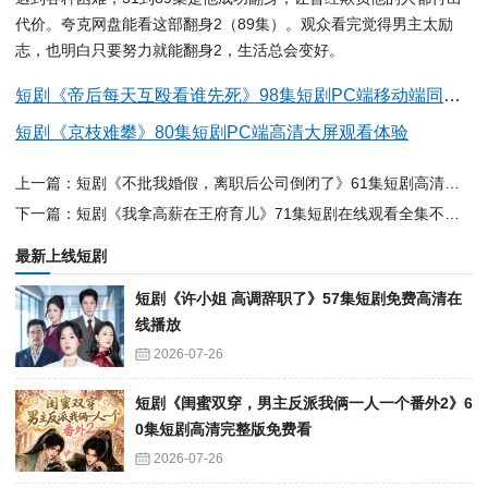
代价。夸克网盘能看这部翻身2（89集）。观众看完觉得男主太励
志，也明白只要努力就能翻身2，生活总会变好。
短剧《帝后每天互殴看谁先死》98集短剧PC端移动端同步观看
短剧《京枝难攀》80集短剧PC端高清大屏观看体验
上一篇：短剧《不批我婚假，离职后公司倒闭了》61集短剧高清流畅在线看
下一篇：短剧《我拿高薪在王府育儿》71集短剧在线观看全集不卡顿
最新上线短剧
短剧《许小姐 高调辞职了》57集短剧免费高清在
线播放
2026-07-26
短剧《闺蜜双穿，男主反派我俩一人一个番外2》6
0集短剧高清完整版免费看
2026-07-26