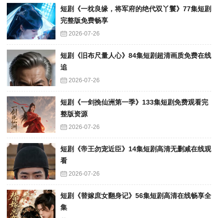
短剧《一枕良缘，将军府的绝代双丫鬟》77集短剧
完整版免费畅享
2026-07-26
短剧《旧布尺量人心》84集短剧超清画质免费在线
追
2026-07-26
短剧《一剑挽仙洲第一季》133集短剧免费观看完
整版资源
2026-07-26
短剧《帝王勿宠近臣》14集短剧高清无删减在线观
看
2026-07-26
短剧《替嫁庶女翻身记》56集短剧高清在线畅享全
集