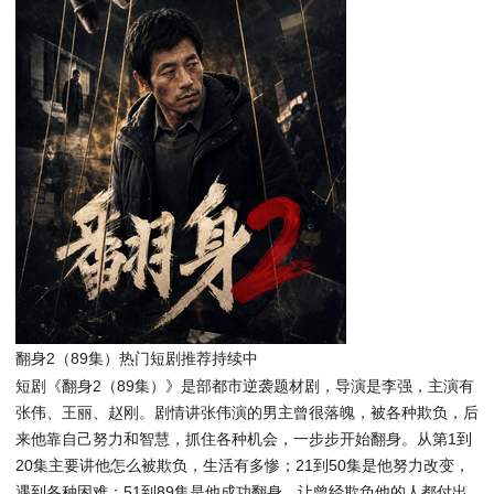
翻身2（89集）热门短剧推荐持续中
短剧《翻身2（89集）》是部都市逆袭题材剧，导演是李强，主演有
张伟、王丽、赵刚。剧情讲张伟演的男主曾很落魄，被各种欺负，后
来他靠自己努力和智慧，抓住各种机会，一步步开始翻身。从第1到
20集主要讲他怎么被欺负，生活有多惨；21到50集是他努力改变，
遇到各种困难；51到89集是他成功翻身，让曾经欺负他的人都付出