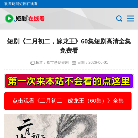
欢迎访问短剧在线看
短剧《二月初二，嫁龙王》60集短剧高清全集
免费看
频道：
都市悬疑短剧
日期：
2026-06-01
点击观看《二月初二，嫁龙王（60集）》全集