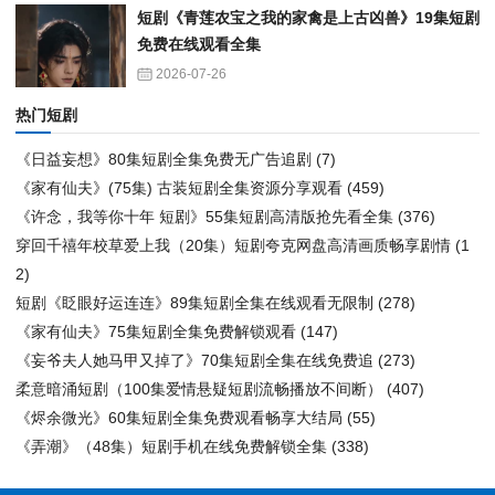
短剧《青莲农宝之我的家禽是上古凶兽》19集短剧
免费在线观看全集
2026-07-26
热门短剧
《日益妄想》80集短剧全集免费无广告追剧
(7)
《家有仙夫》(75集) 古装短剧全集资源分享观看
(459)
《许念，我等你十年 短剧》55集短剧高清版抢先看全集
(376)
穿回千禧年校草爱上我（20集）短剧夸克网盘高清画质畅享剧情
(1
2)
短剧《眨眼好运连连》89集短剧全集在线观看无限制
(278)
《家有仙夫》75集短剧全集免费解锁观看
(147)
《妄爷夫人她马甲又掉了》70集短剧全集在线免费追
(273)
柔意暗涌短剧（100集爱情悬疑短剧流畅播放不间断）
(407)
《烬余微光》60集短剧全集免费观看畅享大结局
(55)
《弄潮》（48集）短剧手机在线免费解锁全集
(338)