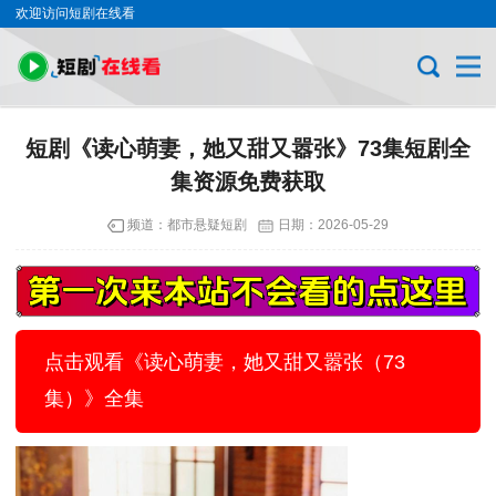
欢迎访问短剧在线看
短剧《读心萌妻，她又甜又嚣张》73集短剧全
集资源免费获取
频道：
都市悬疑短剧
日期：
2026-05-29
点击观看《读心萌妻，她又甜又嚣张（73
集）》全集