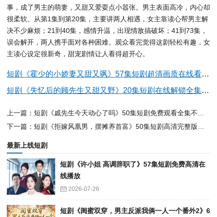
事，成了男主的萌妻，又甜又爱耍点小嚣张。男主表面高冷，内心却
很柔软。从第1集到第20集，主要讲两人相遇，女主靠读心帮男主解
决不少麻烦；21到40集，感情升温，出现情敌搞破坏；41到73集，
误会解开，两人携手面对各种困难。观众看完觉得这剧轻松有趣，女
主读心设定很新奇，甜宠剧情让人看得超开心。
短剧《霍少的小娇妻又甜又飒》57集短剧超清画质在线看大结局
短剧《失忆后的顾先生又甜又野》20集短剧在线解锁全集观看
上一篇：短剧《戚先生今天动心了吗》50集短剧免费观看全集不卡顿
下一篇：短剧《拒嫁风凰男，摆摊养首富》50集短剧高清完整版免费观看
最新上线短剧
短剧《许小姐 高调辞职了》57集短剧免费高清在
线播放
2026-07-26
短剧《闺蜜双穿，男主反派我俩一人一个番外2》6