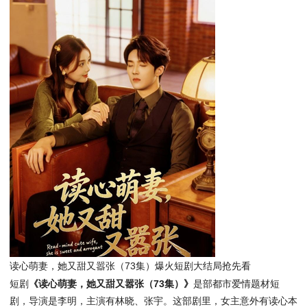
读心萌妻，她又甜又嚣张（73集）爆火短剧大结局抢先看
短剧
《读心萌妻，她又甜又嚣张（73集）》
是部都市爱情题材短
剧，导演是李明，主演有林晓、张宇。这部剧里，女主意外有读心本