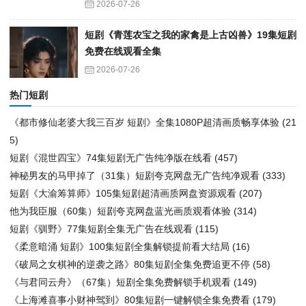
2026-07-26
短剧《青莲农宝之我的家禽是上古凶兽》19集短剧
免费在线观看全集
2026-07-26
热门短剧
《都市修仙老婆大我三百岁 短剧》全集1080P超清画质畅享体验
(21
5)
短剧《混世四宝》74集短剧无广告纯净版在线看
(457)
神秘男友的马甲掉了（31集）短剧夸克网盘无广告纯净观看
(333)
短剧《大渝筹算师》105集短剧超清画质网盘资源观看
(207)
他为我臣服（60集）短剧夸克网盘蓝光画质观看体验
(314)
短剧《驯野》77集短剧全集无广告在线观看
(115)
《柔意暗涌 短剧》100集短剧全集解锁提前看大结局
(16)
《破局之女棋神的逆袭之路》80集短剧全集免费追更不停
(58)
《与君同云舟》（67集）短剧全集免费解锁手机观看
(149)
《上海滩喜事小财神驾到》80集短剧一键解锁全集免费看
(179)