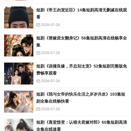
短剧《帝王勿宠近臣》14集短剧高清无删减在线观
看
2026-07-26
短剧《替嫁庶女翻身记》56集短剧高清在线畅享全
集
2026-07-26
短剧《误撞良缘，齐总别太宠》52集短剧完整版免
费畅享观看
2026-07-26
短剧《我与女帝的快乐生活之岁岁共欢》103集短
剧全集在线畅快看
2026-07-26
短剧《喜堂惊变：认错夫君嫁对郎》60集短剧高清
全集在线速看