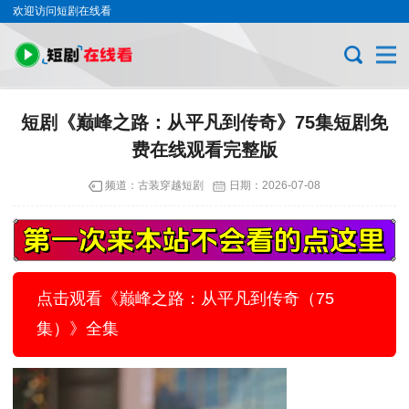
欢迎访问短剧在线看
短剧《巅峰之路：从平凡到传奇》75集短剧免
费在线观看完整版
频道：
古装穿越短剧
日期：
2026-07-08
点击观看《巅峰之路：从平凡到传奇（75
集）》全集