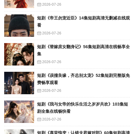
2026-07-26
短剧《帝王勿宠近臣》14集短剧高清无删减在线观
看
2026-07-26
短剧《替嫁庶女翻身记》56集短剧高清在线畅享全
集
2026-07-26
短剧《误撞良缘，齐总别太宠》52集短剧完整版免
费畅享观看
2026-07-26
短剧《我与女帝的快乐生活之岁岁共欢》103集短
剧全集在线畅快看
2026-07-26
短剧《喜堂惊变：认错夫君嫁对郎》60集短剧高清