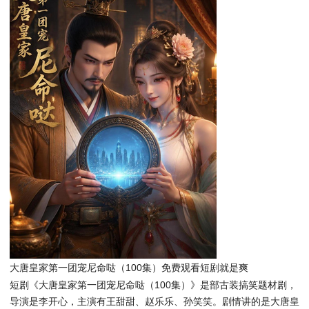
大唐皇家第一团宠尼命哒（100集）免费观看短剧就是爽
短剧《大唐皇家第一团宠尼命哒（100集）》是部古装搞笑题材剧，
导演是李开心，主演有王甜甜、赵乐乐、孙笑笑。剧情讲的是大唐皇