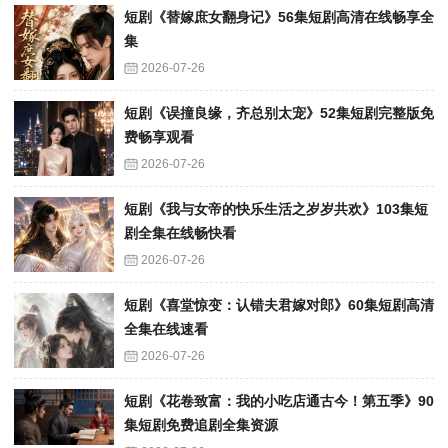
短剧《替嫁庶女翻身记》56集短剧高清在线畅享全
集
2026-07-26
短剧《误撞良缘，齐总别太宠》52集短剧完整版免
费畅享观看
2026-07-26
短剧《我与女帝的快乐生活之岁岁共欢》103集短
剧全集在线畅快看
2026-07-26
短剧《喜堂惊变：认错夫君嫁对郎》60集短剧高清
全集在线速看
2026-07-26
短剧《花卷致富：我的小吃店通古今！第五季》90
集短剧免费追剧全集资源