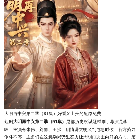
大明再中兴第二季（91集）好看又上头的短剧免费
短剧
大明再中兴第二季（91集）
是部历史权谋题材剧，导演是李
峰，主演有张伟、刘丽、王强。剧情讲大明又到危急时候，各方势力
争斗不停，主角们在这复杂局势里努力让大明再次走向好的方向。第