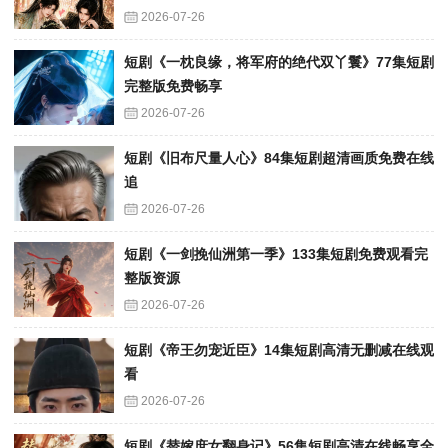
2026-07-26
短剧《一枕良缘，将军府的绝代双丫鬟》77集短剧
完整版免费畅享
2026-07-26
短剧《旧布尺量人心》84集短剧超清画质免费在线
追
2026-07-26
短剧《一剑挽仙洲第一季》133集短剧免费观看完
整版资源
2026-07-26
短剧《帝王勿宠近臣》14集短剧高清无删减在线观
看
2026-07-26
短剧《替嫁庶女翻身记》56集短剧高清在线畅享全