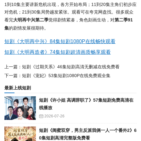
1到10集主要讲新危机出现，各方开始布局；11到20集主角们初步应
对危机；21到30集局势越发紧张。观看可在夸克网盘找。很多观众
看完
大明再中兴第二季
觉得剧情紧凑，角色刻画生动，对
第二季91
集
的剧情发展很期待。
短剧《大明再中兴》84集短剧1080P在线畅快观看
短剧《大明再造者》74集短剧超清画质畅享观看
上一篇：短剧《过期关系》46集短剧高清无删减在线免费看
下一篇：短剧《宠妃》53集短剧1080P在线免费观全集
最新上线短剧
短剧《许小姐 高调辞职了》57集短剧免费高清在
线播放
2026-07-26
短剧《闺蜜双穿，男主反派我俩一人一个番外2》6
0集短剧高清完整版免费看