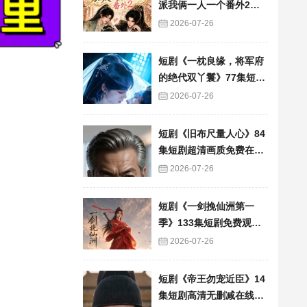
派我俩一人一个番外2》6
0集短剧高清完整版免费
2026-07-26
看
短剧《一枕良缘，将军府
的绝代双丫鬟》77集短剧
完整版免费畅享
2026-07-26
短剧《旧布尺量人心》84
集短剧超清画质免费在线
追
2026-07-26
短剧《一剑挽仙洲第一
季》133集短剧免费观看
完整版资源
2026-07-26
短剧《帝王勿宠近臣》14
集短剧高清无删减在线观