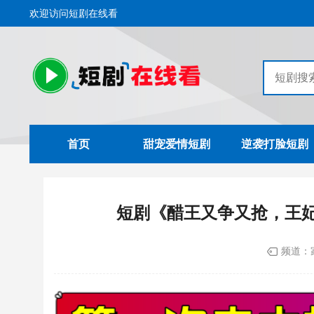
欢迎访问短剧在线看
首页
甜宠爱情短剧
逆袭打脸短剧
短剧《醋王又争又抢，王妃c
频道：