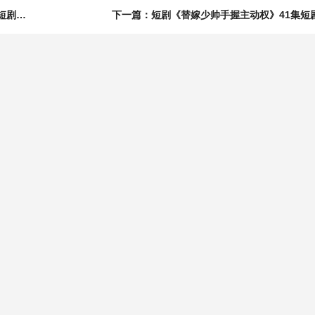
上一篇：短剧《替嫁后，我靠爆笑吐槽拿捏腹黑王爷》11集短剧高清无删减在线观看
下一篇：短剧《替嫁少帅手握主动权》41集短