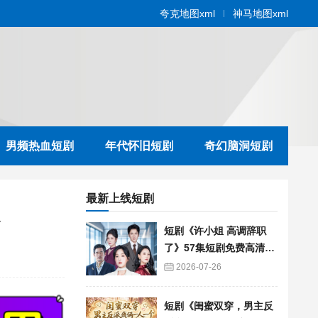
夸克地图xml
神马地图xml
男频热血短剧
年代怀旧短剧
奇幻脑洞短剧
最新上线短剧
送
短剧《许小姐 高调辞职
了》57集短剧免费高清在
线播放
2026-07-26
短剧《闺蜜双穿，男主反