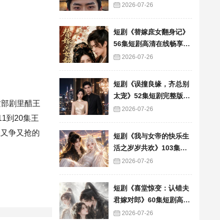
看
2026-07-26
短剧《替嫁庶女翻身记》
56集短剧高清在线畅享全
集
2026-07-26
短剧《误撞良缘，齐总别
太宠》52集短剧完整版免
这部剧里醋王
费畅享观看
2026-07-26
1到20集王
王又争又抢的
短剧《我与女帝的快乐生
活之岁岁共欢》103集短
剧全集在线畅快看
2026-07-26
短剧《喜堂惊变：认错夫
君嫁对郎》60集短剧高清
全集在线速看
2026-07-26