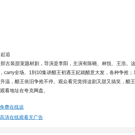
一起追
）》是部古装甜宠题材剧，导演是李阳，主演有陈晓、林悦、王浩。
arry全场。1到10集讲醋王初遇王妃就醋意大发，各种争抢；1
感情升温，醋王依旧争抢不停。观众看完觉得这剧又甜又搞笑，醋
，观看地址在夸克网盘。
集免费在线追
剧高清在线观看无广告