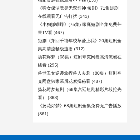
独家资源在线观看不卡顿
(299)
《强女保洁竟是无双箭神 短剧》71集短剧
在线观看无广告打扰
(343)
《小狗抓蝴蝶》(75集) 家庭短剧全集免费芒
果TV看
(467)
短剧《穿回千禧年校草爱上我》20集短剧全
集高清流畅极速播
(312)
扬花烬梦（68集）短剧夸克网盘高清流畅在
线看
(295)
兽世丑女逆袭拿捏兽人夫君（80集）短剧夸
克网盘独家幕后花絮揭秘看
(487)
扬花烬梦短剧（68集宫廷短剧精彩片段抢先
看）
(363)
《扬花烬梦》68集短剧全集免费无广告播放
(361)