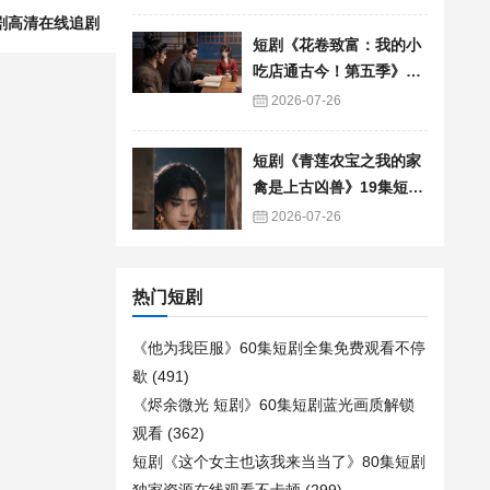
剧高清在线追剧
短剧《花卷致富：我的小
吃店通古今！第五季》90
集短剧免费追剧全集资源
2026-07-26
短剧《青莲农宝之我的家
禽是上古凶兽》19集短剧
免费在线观看全集
2026-07-26
热门短剧
《他为我臣服》60集短剧全集免费观看不停
歇
(491)
《烬余微光 短剧》60集短剧蓝光画质解锁
观看
(362)
短剧《这个女主也该我来当当了》80集短剧