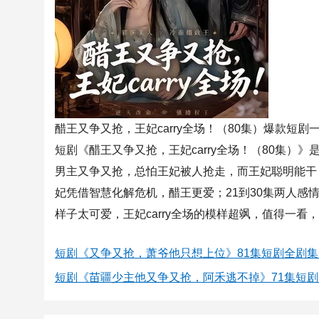
醋王又争又抢，王妃carry全场！（80集）爆款短剧
短剧《醋王又争又抢，王妃carry全场！（80集
男主又争又抢，总怕王妃被人抢走，而王妃聪明能干，c
妃凭借智慧化解危机，醋王更爱；21到30集两人
样子太可爱，王妃carry全场的模样超飒，值得一看
短剧《又争又抢，萧爷他只想上位》81集短剧全剧
短剧《苗疆少主他又争又抢，阿禾逃不掉》71集短