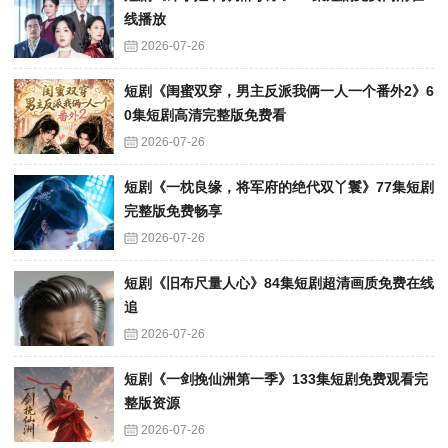
线播放
2026-07-26
短剧《闺蜜双穿，男主反派我俩一人一个番外2》6
0集短剧高清完整版免费看
2026-07-26
短剧《一枕良缘，将军府的绝代双丫鬟》77集短剧
完整版免费畅享
2026-07-26
短剧《旧布尺量人心》84集短剧超清画质免费在线
追
2026-07-26
短剧《一剑挽仙洲第一季》133集短剧免费观看完
整版资源
2026-07-26