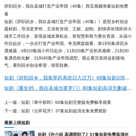
辞职回乡，我在县城打造产业帝国（40集）西瓜视频海量短剧免费
看
短剧《辞职回乡，我在县城打造产业帝国（40集）》是部乡村创业
题材剧，导演是李明，主演有张强、王丽、赵刚。剧情讲张强辞掉大
城市工作回乡，发现县城发展机会，靠智慧和努力整合资源，从搞小
作坊起步，一步步打造产业帝国。夸克网盘能看。第1到5集讲回乡
遇难题，6到10集搞小作坊起步，11到20集产业初具规模，21到30
集遇危机化解，31到40集产业帝国成型。观众看完觉得这剧接地
气，看到回乡创业希望，很受鼓舞。
短剧《辞职回乡，我靠草药系统日入过万》68集短剧1080P超清免费看
短剧《重生95，我在县城当婆罗门》80集短剧高清无删减在线观看
上一篇：短剧《掌中新郎》60集短剧完整版免费畅享观看
下一篇：短剧《尘烬花开》37集短剧超清全集免费观影
最新上线短剧
短剧《许小姐 高调辞职了》57集短剧免费高清在