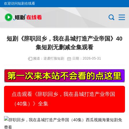
欢迎访问短剧在线看
短剧《辞职回乡，我在县城打造产业帝国》40
集短剧无删减全集观看
频道：
逆袭打脸短剧
日期：
2026-05-31
点击观看《辞职回乡，我在县城打造产业帝国
（40集）》全集