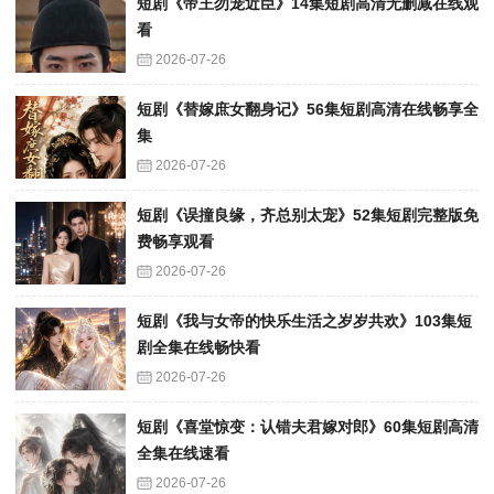
短剧《帝王勿宠近臣》14集短剧高清无删减在线观
看
2026-07-26
短剧《替嫁庶女翻身记》56集短剧高清在线畅享全
集
2026-07-26
短剧《误撞良缘，齐总别太宠》52集短剧完整版免
费畅享观看
2026-07-26
短剧《我与女帝的快乐生活之岁岁共欢》103集短
剧全集在线畅快看
2026-07-26
短剧《喜堂惊变：认错夫君嫁对郎》60集短剧高清
全集在线速看
2026-07-26