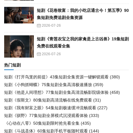
短剧《花卷致富：我的小吃店通古今！第五季》90
集短剧免费追剧全集资源
2026-07-26
短剧《青莲农宝之我的家禽是上古凶兽》19集短剧
免费在线观看全集
2026-07-26
热门短剧
短剧《打开鸟笼的前提》43集短剧全集资源一键解锁观看
(380)
短剧《小狗抓蝴蝶》75集短剧全集高清极速播放
(359)
短剧《他是人间理想》77集短剧全集高清流畅影院级体验
(458)
短剧《假斯文》80集短剧高清流畅在线免费观看
(31)
短剧《我有财富之眼》54集短剧极速缓冲流畅观看
(227)
短剧《驯野》77集短剧全屏模式沉浸观看体验
(333)
《心动在八零》50集短剧限时抢先看全集
(435)
短剧《斗战圣体》60集短剧手机平板随时观看
(144)