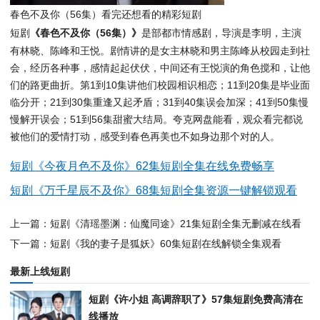
春色不及你（56集）看完还想看的精彩短剧
短剧
《春色不及你（56集）》
是部都市情感剧，导演是李明，主演
有林晓、陈峰和王悦。剧情讲的是女主林晓和男主陈峰从校园走到社
会，经历各种事，感情起起伏伏，中间还有王悦演的角色搅和，让他
们的路更曲折。第1到10集讲他们校园相识相恋；11到20集是毕业面
临分开；21到30集重逢又起矛盾；31到40集误会加深；41到50集慢
慢解开误会；51到56集甜蜜大结局。夸克网盘能看，观众看完都说
被他们的爱情打动，感受到春色再美也不如身边那个对的人。
短剧《今夜月色不及你》62集短剧全集在线免费畅享
短剧《万千星辰不及你》68集短剧全集资源一键解锁观看
上一篇：短剧《清瑶墨渊：仙魔同途》21集短剧全集无删减在线看
下一篇：短剧《我的妻子是狐妖》60集短剧在线解锁全集观看
最新上线短剧
短剧《许小姐 高调辞职了》57集短剧免费高清在
线播放