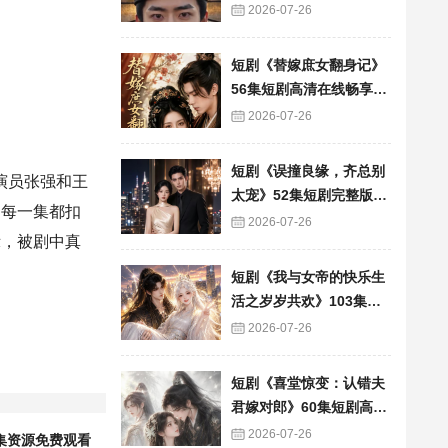
看
2026-07-26
短剧《替嫁庶女翻身记》
56集短剧高清在线畅享全
集
2026-07-26
短剧《误撞良缘，齐总别
演员张强和王
太宠》52集短剧完整版免
，每一集都扣
费畅享观看
2026-07-26
示，被剧中真
短剧《我与女帝的快乐生
活之岁岁共欢》103集短
剧全集在线畅快看
2026-07-26
短剧《喜堂惊变：认错夫
君嫁对郎》60集短剧高清
全集在线速看
2026-07-26
集资源免费观看