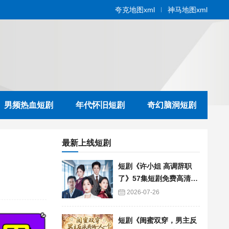
夸克地图xml
神马地图xml
男频热血短剧
年代怀旧短剧
奇幻脑洞短剧
最新上线短剧
短剧《许小姐 高调辞职
了》57集短剧免费高清在
线播放
2026-07-26
短剧《闺蜜双穿，男主反