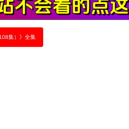
08集）》全集