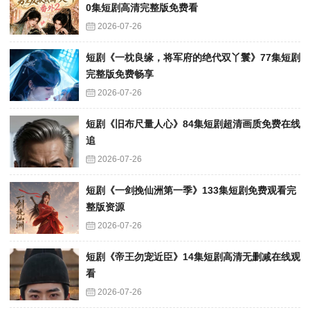
0集短剧高清完整版免费看
2026-07-26
短剧《一枕良缘，将军府的绝代双丫鬟》77集短剧
完整版免费畅享
2026-07-26
短剧《旧布尺量人心》84集短剧超清画质免费在线
追
2026-07-26
短剧《一剑挽仙洲第一季》133集短剧免费观看完
整版资源
2026-07-26
短剧《帝王勿宠近臣》14集短剧高清无删减在线观
看
2026-07-26