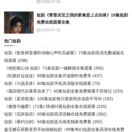
2026-07-26
短剧《青莲农宝之我的家禽是上古凶兽》19集短剧
免费在线观看全集
2026-07-26
热门短剧
短剧《驭兽师直播听动物心声吃瓜破案》73集短剧高清无删减版在
线观看
(298)
《他犯规心动 短剧》71集短剧一键解锁全集观看
(365)
《眨眼好运连连》89集短剧全集开放限时免费享
(437)
短剧《斗战圣体》60集短剧手机高清版在线观看
(79)
《逃回现代后暴君追来了》60集短剧全集免费观看不容错过
(225)
短剧《柔意暗涌》100集短剧每日更新同步追剧不等待
(182)
《傲慢与偏爱》(71集) 情感纠葛短剧全集在线观看
(220)
短剧《花床低语》60集短剧高清流畅在线免费观看
(382)
短剧《垂钓法则》56集短剧蓝光画质独家免费看
(392)
鉴宝赌石双眼变异开始搞钱短剧（99集奇幻短剧全集高清在线免费