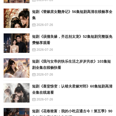
2026-07-26
短剧《替嫁庶女翻身记》56集短剧高清在线畅享全
集
2026-07-26
短剧《误撞良缘，齐总别太宠》52集短剧完整版免
费畅享观看
2026-07-26
短剧《我与女帝的快乐生活之岁岁共欢》103集短
剧全集在线畅快看
2026-07-26
短剧《喜堂惊变：认错夫君嫁对郎》60集短剧高清
全集在线速看
2026-07-26
短剧《花卷致富：我的小吃店通古今！第五季》90