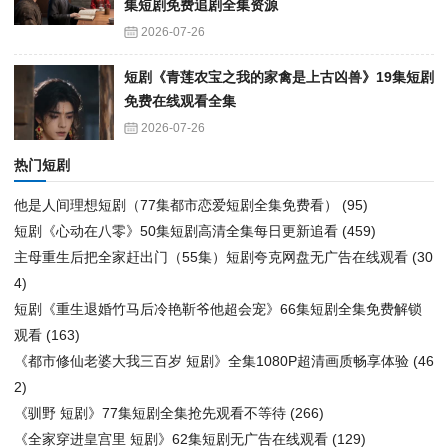
集短剧免费追剧全集资源
2026-07-26
短剧《青莲农宝之我的家禽是上古凶兽》19集短剧
免费在线观看全集
2026-07-26
热门短剧
他是人间理想短剧（77集都市恋爱短剧全集免费看）
(95)
短剧《心动在八零》50集短剧高清全集每日更新追看
(459)
主母重生后把全家赶出门（55集）短剧夸克网盘无广告在线观看
(30
4)
短剧《重生退婚竹马后冷艳靳爷他超会宠》66集短剧全集免费解锁
观看
(163)
《都市修仙老婆大我三百岁 短剧》全集1080P超清画质畅享体验
(46
2)
《驯野 短剧》77集短剧全集抢先观看不等待
(266)
《全家穿进皇宫里 短剧》62集短剧无广告在线观看
(129)