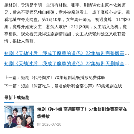
题材剧，导演是李明，主演有林悦、张宇。剧情讲女主原本依赖师
兄，后来不要师兄独自闯荡，意外被魔尊看上，成了魔尊心尖宠。观
看地址在夸克网盘。第1到10集，女主离开师兄，初遇魔尊；11到20
集，魔尊开始宠女主，惹旁人嫉妒；21到30集，女主陷入危机，魔
尊相救。观众看完觉得这剧剧情很甜，女主从依赖到独立又收获爱
情，很让人羡慕。
短剧《天劫过后，我成了魔尊的道侣》22集短剧完整版高清免费看
短剧《天劫过后，我成了魔尊的道侣》22集短剧无删减全集在线免费看
上一篇：短剧《代号阎罗》70集短剧流畅播放免费体验
下一篇：短剧《深宫吃瓜，暴君偷听我全部心声》50集短剧在线畅享全集
最新上线短剧
短剧《许小姐 高调辞职了》57集短剧免费高清在
线播放
2026-07-26