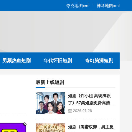
夸克地图xml
神马地图xml
男频热血短剧
年代怀旧短剧
奇幻脑洞短剧
最新上线短剧
短剧《许小姐 高调辞职
了》57集短剧免费高清在
线播放
2026-07-26
短剧《闺蜜双穿，男主反