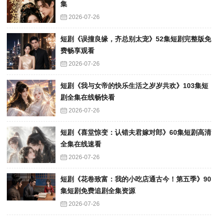
集
2026-07-26
短剧《误撞良缘，齐总别太宠》52集短剧完整版免
费畅享观看
2026-07-26
短剧《我与女帝的快乐生活之岁岁共欢》103集短
剧全集在线畅快看
2026-07-26
短剧《喜堂惊变：认错夫君嫁对郎》60集短剧高清
全集在线速看
2026-07-26
短剧《花卷致富：我的小吃店通古今！第五季》90
集短剧免费追剧全集资源
2026-07-26