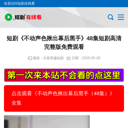
欢迎访问短剧在线看
短剧《不动声色揪出幕后黑手》48集短剧高清
完整版免费观看
频道：
古装穿越短剧
日期：
2026-05-28
点击观看《不动声色揪出幕后黑手（48集）》
全集