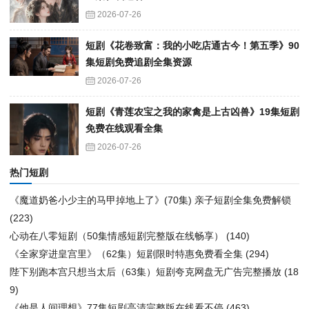
2026-07-26
短剧《花卷致富：我的小吃店通古今！第五季》90
集短剧免费追剧全集资源
2026-07-26
短剧《青莲农宝之我的家禽是上古凶兽》19集短剧
免费在线观看全集
2026-07-26
热门短剧
《魔道奶爸小少主的马甲掉地上了》(70集) 亲子短剧全集免费解锁
(223)
心动在八零短剧（50集情感短剧完整版在线畅享）
(140)
《全家穿进皇宫里》（62集）短剧限时特惠免费看全集
(294)
陛下别跑本宫只想当太后（63集）短剧夸克网盘无广告完整播放
(18
9)
《他是人间理想》77集短剧高清完整版在线看不停
(463)