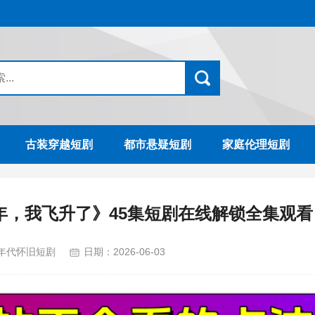
古装穿越短剧
都市悬疑短剧
家庭伦理短剧
年，我飞升了》45集短剧在线解锁全集观看
年代怀旧短剧
日期：
2026-06-03