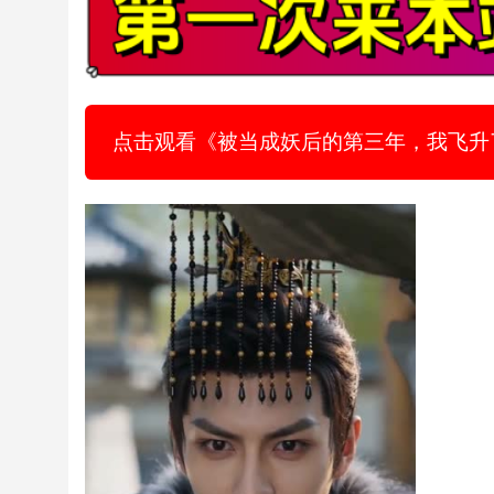
点击观看《被当成妖后的第三年，我飞升