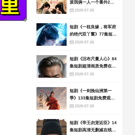
派我俩一人一个番外2》6
0集短剧高清完整版免费
2026-07-26
看
短剧《一枕良缘，将军府
的绝代双丫鬟》77集短剧
完整版免费畅享
2026-07-26
短剧《旧布尺量人心》84
集短剧超清画质免费在线
追
2026-07-26
短剧《一剑挽仙洲第一
季》133集短剧免费观看
完整版资源
2026-07-26
短剧《帝王勿宠近臣》14
集短剧高清无删减在线观